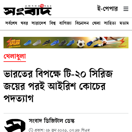
ই-পেপার
সর্বশেষ
খবর
সারাদেশ
বিশ্ব
বাণিজ্য
বিনোদন
খেলা
সাহিত্য
মতামত
খেলাধুলা
ভারতের বিপক্ষে টি-২০ সিরিজ
জয়ের পরই আইরিশ কোচের
পদত্যাগ
সংবাদ ডিজিটাল ডেস্ক
প্রকাশ: ২৯ জুন ২০২৬, ০৭:৪৮ পিএম