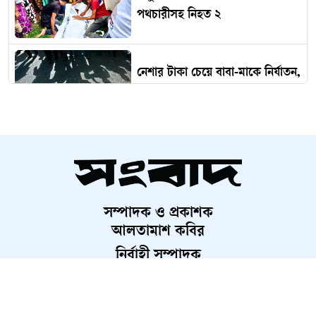
পথচারীসহ নিহত ২
নেশার টাকা চেয়ে বাবা-মাকে নির্যাতন,
ছেলের কারাদণ্ড
সাঘাটায় মাদকবিরোধী অভিযানে
গ্রেপ্তার ৫
সম্পাদক ও প্রকাশক
বকেয়া বিদ্যুৎ বিলের মামলায় বিএনপি
আলতামাশ কবির
নেতা গ্রেপ্তার
নির্বাহী সম্পাদক
শাহরিয়ার করিম
প্রধান, ডিজিটাল সংস্করণ
জামায়াত আমির গণঅভ্যুত্থানের সঙ্গে