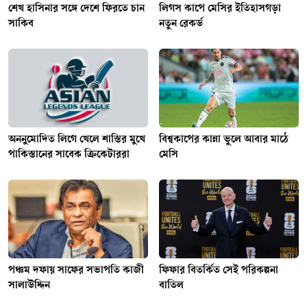
শেখ হাসিনার সঙ্গে দেশে ফিরতে চান
লিগস কাপে মেসির ইতিহাসগড়া
সাকিব
নতুন রেকর্ড
অননুমোদিত লিগে খেলে শাস্তির মুখে
বিশ্বকাপের কান্না ভুলে আবার মাঠে
পাকিস্তানের সাবেক ক্রিকেটাররা
মেসি
পঞ্চম দফায় সাফের সভাপতি কাজী
ফিফার বিতর্কিত সেই পরিকল্পনা
সালাউদ্দিন
বাতিল