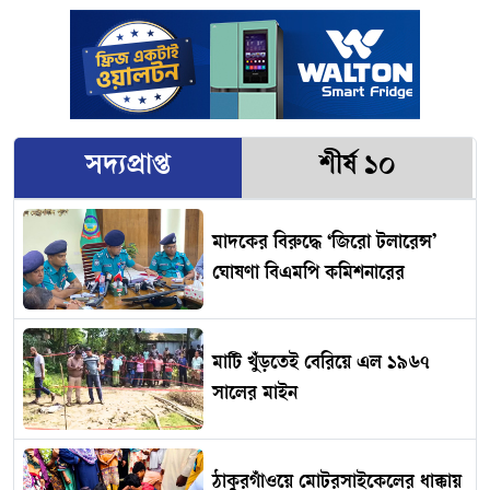
সদ্যপ্রাপ্ত
শীর্ষ ১০
মাদকের বিরুদ্ধে ‘জিরো টলারেন্স’
ঘোষণা বিএমপি কমিশনারের
মাটি খুঁড়তেই বেরিয়ে এল ১৯৬৭
সালের মাইন
ঠাকুরগাঁওয়ে মোটরসাইকেলের ধাক্কায়