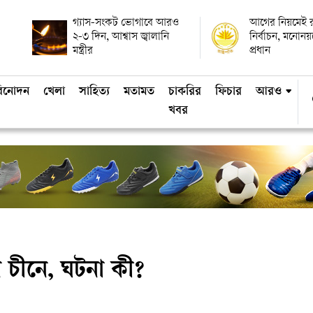
গ্যাস-সংকট ভোগাবে আরও
আগের নিয়মেই রাষ
২-৩ দিন, আশ্বাস জ্বালানি
নির্বাচন, মনোন
মন্ত্রীর
প্রধান
িনোদন
খেলা
সাহিত্য
মতামত
চাকরির
ফিচার
আরও
খবর
েন চীনে, ঘটনা কী?