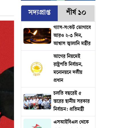
সদ্যপ্রাপ্ত
শীর্ষ ১০
গ্যাস-সংকট ভোগাবে
আরও ২-৩ দিন,
আশ্বাস জ্বালানি মন্ত্রীর
আগের নিয়মেই
রাষ্ট্রপতি নির্বাচন,
মনোনয়নে দলীয়
প্রধান
চলতি বছরেই ৫
স্তরের স্থানীয় সরকার
নির্বাচন: প্রতিমন্ত্রী
এসআইবিএল থেকে