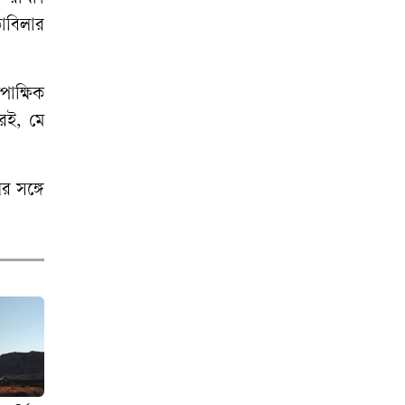
কাবিলার
পাক্ষিক
রই, মে
র সঙ্গে