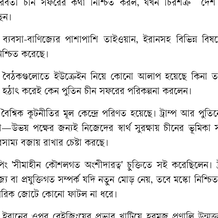
র্তী চীন সফরের কথা নিশ্চিত করল, যখন চিরশত্রু দেশ ম
ছেন।
গে ব্যবসা-বাণিজ্যের পাশাপাশি তাইওয়ান, ইরানসহ বিভিন্ন বি
নিশ্চিত করেছে।
ট পর্যায়ে বৈঠকগুলোতে ইউক্রেইন নিয়ে কোনো আলাপ হয়েছে কিনা 
তখন হঠাৎ করেই কেন পুতিন চীন সফরের পরিকল্পনা করলেন।
ৈশ্বিক কূটনীতির মূল কেন্দ্রে পরিণত হয়েছে। ট্রাম্প আর পুত
ভয় পক্ষের জন্যই নিজেদের স্বার্থ সুরক্ষায় চীনের ভূমিকা 
ারসাম্য বজায় রাখার চেষ্টা করছে।
ং 'সীমাহীন কৌশলগত অংশীদারত্ব' চুক্তিতে সই করেছিলেন। ট্র
িজ্য বা প্রযুক্তিগত সম্পর্ক যদি নতুন মোড় নেয়, তবে মস্কো নিশ্চ
ামরিক জোটে কোনো ফাটল না ধরে।
 ইরানের ওপর বেইজিংয়ের প্রভাব খাটিয়ে হরমুজ প্রণালি উন্মুক্