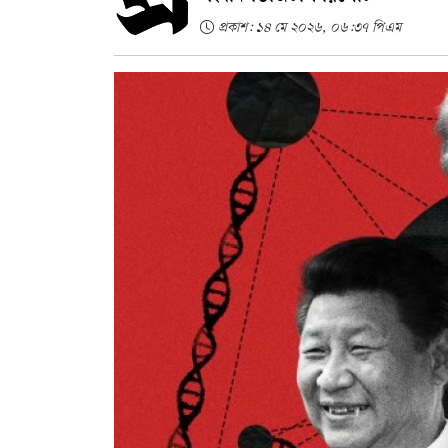
প্রকাশ: ১৪ মে ২০২৬, ০৬:৩৭ পিএম