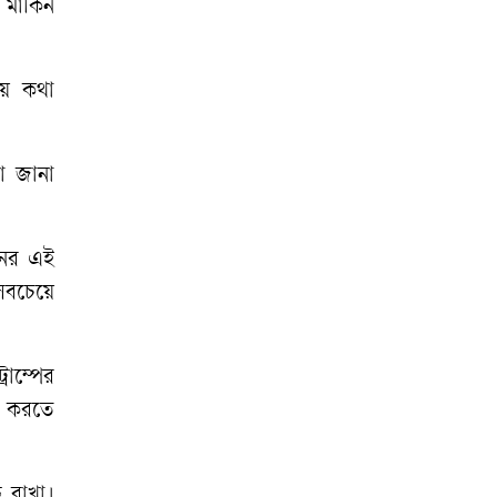
বিরুদ্ধে মামলার
ার্কিন
প্রতিবাদে ক্ষোভ
রাতের আঁধারে
ষয়ে কথা
কৃষকের স্বপ্ন শেষ
অনাহারে সৌদি
তা জানা
প্রবাসীর মৃত্যু,
দালালদের বিচারের
িনের এই
দাবিতে থানা ঘেরাও
সবচেয়ে
াম্পের
িত করতে
ত রাখা।