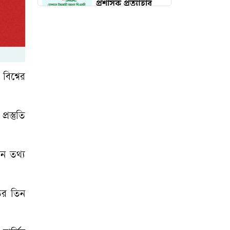
প্রশাসক প্রত্যাহার
দেড় কোটি পরিবার
পাবে কার্ড, উদ্বোধন
১৬ আগস্ট
বিশ্বের
চব্বিশের জুলাই: রাষ্ট্র
রূপান্তরের যুগসন্ধি
রস্তুতি
চলচ্চিত্র প্রযোজক-
ন তথ্য
পরিবেশক সমিতির
নির্বাচন স্থগিত
তের তিন
মুন্সিগঞ্জে সাংবাদিকের