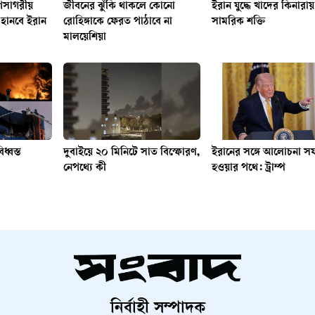
পসাগরীয়
জীবনের ঝুঁকি থাকলে কোনো
ইরান যুদ্ধে খাদের কিনারায় 
হানবে ইরান
রোহিঙ্গাকে ফেরত পাঠাবে না
সামরিক শক্তি
মালয়েশিয়া
িধ্বস্ত
দুবাইয়ে ২০ মিনিটে সাত বিস্ফোরণ,
ইরানের সঙ্গে আলোচনা 
নেপথ্যে কী
হওয়ার পথে: ট্রাম্প
নির্বাহী সম্পাদক