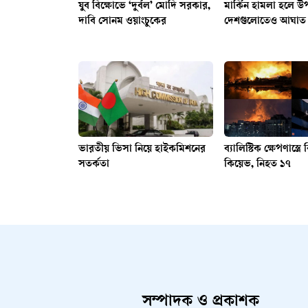
যুব বিক্ষোভে ‘দুর্বল’ মোদি সরকার,
মার্কিন হামলা হলে উ
দাবি সোনম ওয়াংচুকের
দেশগুলোতেও আঘাত 
ভারতীয় ভিসা নিয়ে হাইকমিশনের
ব্যালিস্টিক ক্ষেপণাস্ত্রে ব
সতর্কতা
কিয়েভ, নিহত ১৭
সম্পাদক ও প্রকাশক