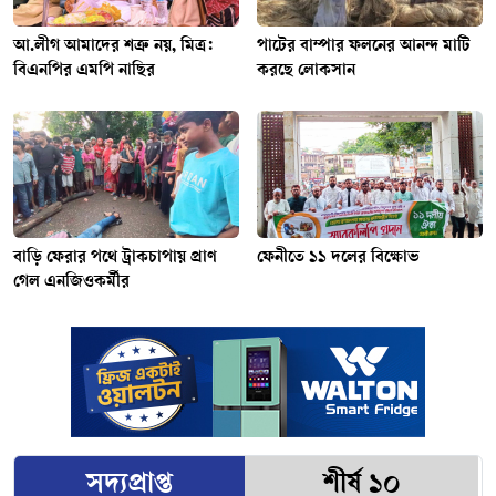
আ.লীগ আমাদের শত্রু নয়, মিত্র:
পাটের বাম্পার ফলনের আনন্দ মাটি
বিএনপির এমপি নাছির
করছে লোকসান
বাড়ি ফেরার পথে ট্রাকচাপায় প্রাণ
ফেনীতে ১১ দলের বিক্ষোভ
গেল এনজিওকর্মীর
সদ্যপ্রাপ্ত
শীর্ষ ১০