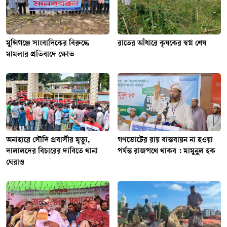
মুন্সিগঞ্জে সাংবাদিকের বিরুদ্ধে
রাতের আঁধারে কৃষকের স্বপ্ন শেষ
মামলার প্রতিবাদে ক্ষোভ
অনাহারে সৌদি প্রবাসীর মৃত্যু,
গণভোটের রায় বাস্তবায়ন না হওয়া
দালালদের বিচারের দাবিতে থানা
পর্যন্ত রাজপথে থাকব : মামুনুল হক
ঘেরাও