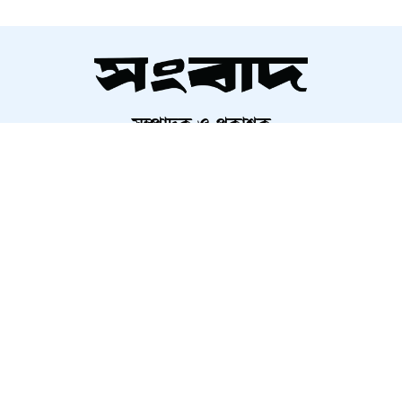
দেড় কোটি পরিবার পাবে কার্ড,
উদ্বোধন ১৬ আগস্ট
সম্পাদক ও প্রকাশক
চব্বিশের জুলাই: রাষ্ট্র রূপান্তরের
আলতামাশ কবির
যুগসন্ধি
নির্বাহী সম্পাদক
শাহরিয়ার করিম
প্রধান, ডিজিটাল সংস্করণ
চলচ্চিত্র প্রযোজক-পরিবেশক সমিতির
রাশেদ আহমেদ
নির্বাচন স্থগিত
মুন্সিগঞ্জে সাংবাদিকের বিরুদ্ধে
মামলার প্রতিবাদে ক্ষোভ
About Us
Contact Us
Terms And Condition
রাতের আঁধারে কৃষকের স্বপ্ন শেষ