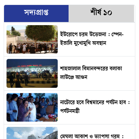
সদ্যপ্রাপ্ত
শীর্ষ ১০
ইউরোপে চরম উত্তেজনা : স্পেন-
ইতালি মুখোমুখি অবস্থান
শাহজালাল বিমানবন্দরের বলাকা
লাউঞ্জে আগুন
নাটোরে হবে বিশ্বমানের পর্যটন হাব :
পর্যটনমন্ত্রী
মেঘলা আকাশ ও ভ্যাপসা গরম :