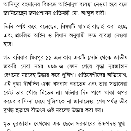
আনিসুর
রহমানের
বিরুদ্ধে
আইনানুগ
ব্যবস্থা
নেওয়া
হবে
বলে
জানিয়েছেন
জনপ্রশাসন
প্রতিমন্ত্রী
মো
.
আব্দুল
বারী।
তিনি
স্পষ্ট
করে
বলেছেন
,
বিষয়টি
যাচাই
-
বাছাই
করা
হচ্ছে
এবং
প্রচলিত
আইন
ও
বিধান
অনুযায়ী
দ্রুত
ব্যবস্থা
নেওয়া
হবে।
গত
রবিবার
মিরপুর
-
১১
এলাকার
একটি
ফ্ল্যাট
থেকে
জাতীয়
জরুরি
সেবা
নম্বর
৯৯৯
-
এ
ফোন
পেয়ে
বৃদ্ধা
নুরজাহান
বেগমের
মরদেহ
উদ্ধার
করে
পুলিশ।
প্রতিবেশীদের
অভিযোগ
,
এই
বৃদ্ধা
দীর্ঘদিন
একা
বসবাস
করতেন
এবং
তার
সন্তানেরা
কেউ
তার
খোঁজ
নিতেন
না।
ঘটনার
দিন
পাশে
থাকা
অপর
রুমের
বাসিন্দা
মেয়ে
পুলিশকে
না
জানালেও
,
শেষ
পর্যন্ত
তীব্র
দুর্গন্ধ
ছড়ালে
বীভৎস
এই
মরদেহ
উদ্ধার
করা
হয়।
মৃত
নুরজাহান
বেগমের
এক
ছেলে
সরকারের
উচ্চপদস্থ
যুগ্ম
-