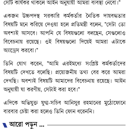
সেটি
কার্যকর
থাকলে
আইন
অনুযায়ী
আমরা
ব্যবস্থা
নেবো।
"
একজন
উচ্চপদস্থ
সরকারি
কর্মকর্তার
নৈতিক
দায়বদ্ধতার
বিষয়টি
মনে
করিয়ে
দেওয়া
হলে
প্রতিমন্ত্রী
বলেন
, "
সেটা
তো
অবশ্যই
আসবে।
আপনি
যে
বিষয়গুলো
বলছেন
,
সেগুলোও
বিবেচনায়
রয়েছে।
ওই
বিষয়গুলো
দিয়েই
আমরা
এটাকে
অ্যাড্রেস
করবো।
"
তিনি
যোগ
করেন
, "
আমি
এরইমধ্যে
সংশ্লিষ্ট
কর্মকর্তাদের
বিষয়টি
দেখতে
বলেছি।
প্রয়োজনীয়
তথ্য
বের
করে
আমরা
দেখছি।
অবশ্যই
বিষয়টি
আমাদের
বিবেচনায়
রয়েছে।
আইন
অনুযায়ী
যা
করণীয়
,
সেটাই
করা
হবে।
"
এদিকে
অভিযুক্ত
যুগ্ম
-
সচিব
আনিসুর
রহমানের
মুঠোফোনে
বারবার
চেষ্টা
করা
হলেও
তিনি
ফোন
ধরেননি।
আরো পড়ুন ...