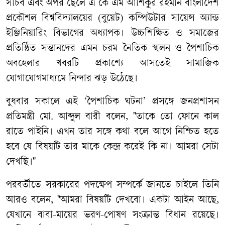
সচিব
এবং
অপর
ছেলে
এ
কে
এম
আশিকুর
রহমান
বাংলাদেশ
প্রকৌশল
বিশ্ববিদ্যালয়ের
(
বুয়েট
)
কম্পিউটার
সায়েন্স
অ্যান্ড
ইঞ্জিনিয়ারিং
বিভাগের
অধ্যাপক।
উচ্চশিক্ষিত
ও
সমাজের
প্রতিষ্ঠিত
সন্তানদের
এমন
চরম
নৈতিক
স্খলন
ও
পৈশাচিক
অবহেলার
খবরটি
প্রকাশ্যে
আসতেই
সামাজিক
যোগাযোগমাধ্যমে
নিন্দার
ঝড়
উঠেছে।
বুধবার
সকালে
এই
‘
পৈশাচিক
ঘটনা’
প্রসঙ্গে
জনপ্রশাসন
প্রতিমন্ত্রী
মো
.
আব্দুল
বারী
বলেন
, "
তাকে
তো
ফোনে
কাল
রাতে
পাইনি।
এখন
তার
সঙ্গে
কথা
বলে
আগে
নিশ্চিত
হতে
হবে
যে
বিষয়টি
তার
মাকে
কেন্দ্র
করেই
কি
না।
আমরা
সেটা
দেখছি।
"
পরবর্তীতে
সরকারের
পদক্ষেপ
সম্পর্কে
জানতে
চাইলে
তিনি
আরও
বলেন
, "
আমরা
বিষয়টি
দেখবো।
একটা
আইন
আছে
,
যেখানে
বাবা
-
মায়ের
ভরণ
-
পোষণ
সংক্রান্ত
বিধান
রয়েছে।