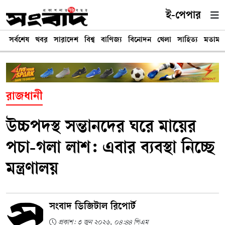
ই-পেপার
সর্বশেষ
খবর
সারাদেশ
বিশ্ব
বাণিজ্য
বিনোদন
খেলা
সাহিত্য
মতামত
রাজধানী
উচ্চপদস্থ সন্তানদের ঘরে মায়ের
পচা-গলা লাশ: এবার ব্যবস্থা নিচ্ছে
মন্ত্রণালয়
সংবাদ ডিজিটাল রিপোর্ট
প্রকাশ: ৩ জুন ২০২৬, ০৪:৪৪ পিএম