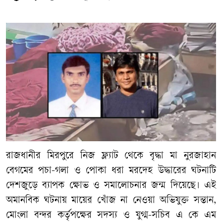
রাজধানীর
মিরপুরে
নিজ
ফ্ল্যাট
থেকে
বৃদ্ধা
মা
নুরজাহান
বেগমের
পচা
-
গলা
ও
পোকা
ধরা
মরদেহ
উদ্ধারের
ঘটনাটি
দেশজুড়ে
ব্যাপক
ক্ষোভ
ও
সমালোচনার
জন্ম
দিয়েছে।
এই
অমানবিক
ঘটনায়
মায়ের
খোঁজ
না
নেওয়া
অভিযুক্ত
সন্তান
,
মোংলা
বন্দর
কর্তৃপক্ষের
সদস্য
ও
যুগ্ম
-
সচিব
এ
কে
এম