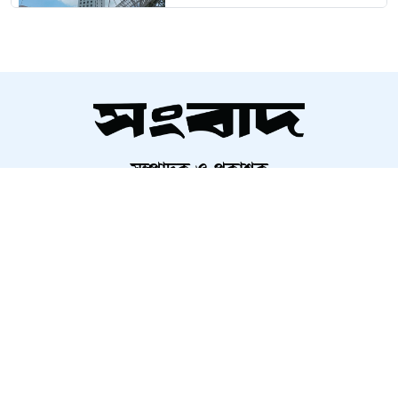
আজকের পূর্বাভাস
পল্লবীতে প্রাইভেট কারে এসে বিএনপি
নেতার মাথায় গুলি
সম্পাদক ও প্রকাশক
কয়েকশ’ মিটার সড়কের জন্য দিনভর
আলতামাশ কবির
২০ কিমি যানজট
নির্বাহী সম্পাদক
শাহরিয়ার করিম
প্রধান, ডিজিটাল সংস্করণ
ছাত্রীকে ম্যাসেঞ্জারে কু-প্রস্তাব,
রাশেদ আহমেদ
শিক্ষকের বিরুদ্ধে জিডি
তরুণীর পেট থেকে বেরুলো ইয়াবা,
অতঃপর...