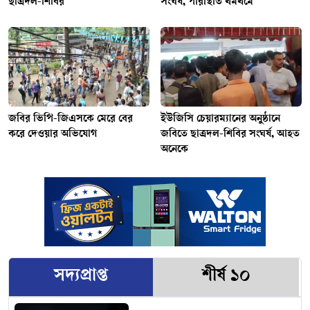
ছাত্রদল-শিবির
সংঘর্ষ, পরিস্থিতি থমথমে
জবির ভিপি-জিএসকে মেরে বের
ইউজিসি চেয়ারম্যানের অনুষ্ঠানে
করে দেওয়ার অভিযোগ
জবিতে ছাত্রদল-শিবির সংঘর্ষ, আহত
অনেকে
সদ্যপ্রাপ্ত
শীর্ষ ১০