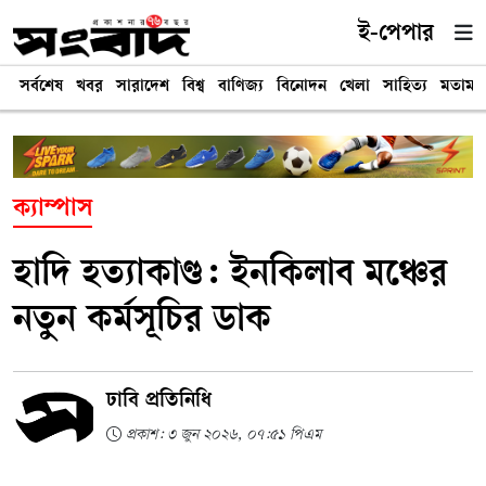
ই-পেপার
সর্বশেষ
খবর
সারাদেশ
বিশ্ব
বাণিজ্য
বিনোদন
খেলা
সাহিত্য
মতামত
ক্যাম্পাস
হাদি হত্যাকাণ্ড: ইনকিলাব মঞ্চের
নতুন কর্মসূ‌চির ডাক
ঢাবি প্রতিনিধি
প্রকাশ: ৩ জুন ২০২৬, ০৭:৫১ পিএম