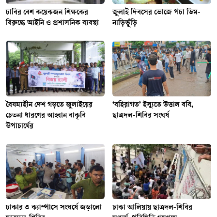
ঢাবির বেশ কয়েকজন শিক্ষকের
জুলাই দিবসের ভোজে পচা ডিম-
বিরুদ্ধে আইনি ও প্রশাসনিক ব্যবস্থা
নাড়িভুঁড়ি
বৈষম্যহীন দেশ গড়তে জুলাইয়ের
‘বহিরাগত’ ইস্যুতে উত্তাল ববি,
চেতনা ধারণের আহ্বান বাকৃবি
ছাত্রদল-শিবির সংঘর্ষ
উপাচার্যের
ঢাকার ৩ ক্যাম্পাসে সংঘর্ষে জড়ালো
ঢাকা আলিয়ায় ছাত্রদল-শিবির