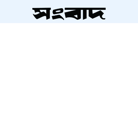
ভারত থেকে ২ টন টিয়ার শেল
আমদানি
সম্পাদক ও প্রকাশক
‘কিসের হাসিনা? তার চেহারা কি দেখা
আলতামাশ কবির
গেছে?’
নির্বাহী সম্পাদক
শাহরিয়ার করিম
প্রধান, ডিজিটাল সংস্করণ
ইতালিতে বাংলাদেশ বিমানের ফ্লাইটের
রাশেদ আহমেদ
জরুরি অবতরণ
প্রধানমন্ত্রী রোববার চট্টগ্রাম ও
কক্সবাজারে যাচ্ছেন
স্বাধীন গণমাধ্যমেই গণতন্ত্রের সমৃদ্ধি
About Us
Contact Us
Terms And Condition
Privacy Policy
Advertisement
Career
ঊর্ধ্বতন কর্মকর্তাদের নিয়ে অপপ্রচার,