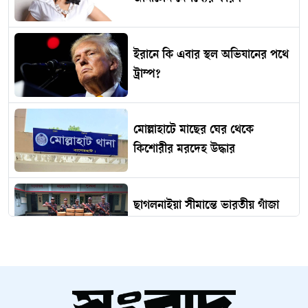
ইরানে কি এবার স্থল অভিযানের পথে
ট্রাম্প?
মোল্লাহাটে মাছের ঘের থেকে
কিশোরীর মরদেহ উদ্ধার
ছাগলনাইয়া সীমান্তে ভারতীয় গাঁজা
জব্দ
ঢাকার সবজিতে বিষ, চরম স্বাস্থ্যঝুঁকি