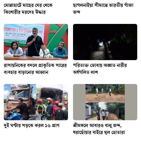
মোল্লাহাটে মাছের ঘের থেকে
ছাগলনাইয়া সীমান্তে ভারতীয় গাঁজা
কিশোরীর মরদেহ উদ্ধার
জব্দ
রাসায়নিকের বদলে প্রাকৃতিক সারের
পরিত্যক্ত ডোবায় অজ্ঞাত নারীর
ব্যবহার বাড়ানোর আহ্বান
অর্ধগলিত লাশ
দুই ঘণ্টায় সড়কে ঝরল ১৬ প্রাণ
শ্রীমঙ্গলে আবারও বালু জব্দ,
ধরাছোঁয়ার বাইরে মূল হোতারা