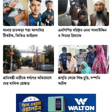
থানায় হাতকড়া পরা আসামির
এনসিপির বহিষ্কৃত নেতা সালাউদ্দিন
টিকটক, ভিডিও ভাইরাল
৩ দিনের রিমান্ডে
প্রতিবন্ধী নারীকে ধর্ষণের অভিযোগে
প্রসূতি সেজে শিশু চুরি, দম্পতি
ঘের মালিক গ্রেপ্তার
আটক