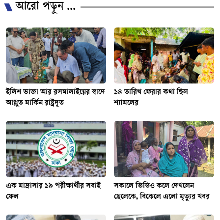
আরো পড়ুন ...
ইলিশ ভাজা আর রসমালাইয়ের স্বাদে
১৪ তারিখ ফেরার কথা ছিল
আপ্লুত মার্কিন রাষ্ট্রদূত
শ্যামলের
এক মাদ্রাসার ১৯ পরীক্ষার্থীর সবাই
সকালে ভিডিও কলে দেখলেন
ফেল
ছেলেকে, বিকেলে এলো মৃত্যুর খবর