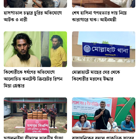
হাসপাতাল চত্বরে চুরির অভিযোগে
শেখ হাসিনা গণহত্যার দায় নিয়ে
আটক ৩ নারী
কারাগারে যাক: আইনমন্ত্রী
কিশোরীকে ধর্ষণের অভিযোগে
মোল্লাহাটে মাছের ঘের থেকে
আলোচিত কনটেন্ট ক্রিয়েটর রিপন
কিশোরীর মরদেহ উদ্ধার
মিয়া গ্রেপ্তার
ছাগলনাইয়া সীমান্তে ভারতীয় গাঁজা
রাসায়নিকের বদলে প্রাকৃতিক সারের