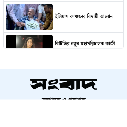
ইলিয়াস কাঞ্চনের বিদায়ী আহ্বান
বিটিভির নতুন মহাপরিচালক কাজী
জেসিন
হাসপাতাল চত্বরে চুরির অভিযোগে
আটক ৩ নারী
সম্পাদক ও প্রকাশক
শেখ হাসিনার অডিও বার্তা নিয়ে যা
আলতামাশ কবির
বললেন আইনমন্ত্রী
নির্বাহী সম্পাদক
শাহরিয়ার করিম