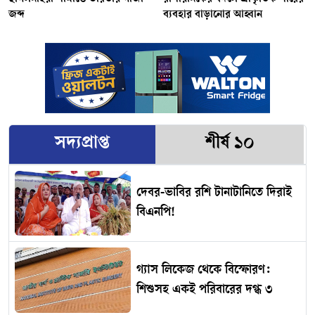
জব্দ
ব্যবহার বাড়ানোর আহ্বান
সদ্যপ্রাপ্ত
শীর্ষ ১০
দেবর-ভাবির রশি টানাটানিতে দিরাই
বিএনপি!
গ্যাস লিকেজ থেকে বিস্ফোরণ:
শিশুসহ একই পরিবারের দগ্ধ ৩