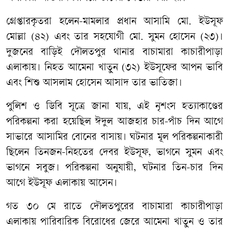
গ্রেপ্তারকৃতরা হলেন-মামলার প্রধান আসামি মো. ইউসূফ
মোল্লা (৪২) এবং তার সহযোগী মো. সুমন হোসেন (২৩)।
দুজনের বাড়িই দৌলতপুর থানার বাচামারা কাচারীপাড়া
এলাকায়। নিহত আমেনা খাতুন (৩২) ইউসূফের আপন ভাবি
এবং শিশু আসলাম হোসেন আসাদ তার ভাতিজা।
পুলিশ ও ডিবি সূত্রে জানা যায়, এই নৃশংস হত্যাকাণ্ডের
পরিকল্পনা করা হয়েছিল ঈদুল আজহার চার-পাঁচ দিন আগে
সাভারে আসামির বোনের বাসায়। ঘটনার মূল পরিকল্পনাকারী
ছিলেন তিনজন-নিহতের দেবর ইউসূফ, ভাগনে সুমন এবং
ভাগনে সবুজ। পরিকল্পনা অনুযায়ী, ঘটনার তিন-চার দিন
আগে ইউসূফ এলাকায় আসেন।
গত ৩০ মে রাতে দৌলতপুরের বাচামারা কাচারীপাড়া
এলাকায় পারিবারিক বিরোধের জেরে আমেনা খাতুন ও তার