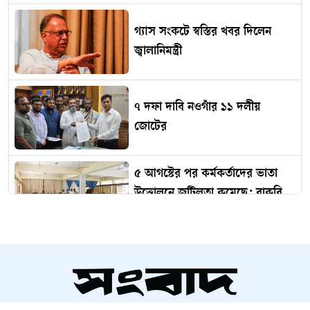
গ্যাস সংকটে স্বস্তির খবর দিলেন
জ্বালানিমন্ত্রী
৭ দফা দাবি নওগাঁর ১১ দলীয়
জোটের
৫ আগস্টের পর কর্মকর্তাদের ভাতা
উত্তোলনে জটিলতা কমেছে: বাকৃবি
রেজিস্ট্রার
হামের প্রকোপ থামছে না, ২৪ ঘণ্টায়
৬ মৃত্যু