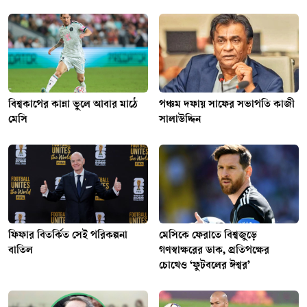
বিশ্বকাপের কান্না ভুলে আবার মাঠে
পঞ্চম দফায় সাফের সভাপতি কাজী
মেসি
সালাউদ্দিন
ফিফার বিতর্কিত সেই পরিকল্পনা
মেসিকে ফেরাতে বিশ্বজুড়ে
বাতিল
গণস্বাক্ষরের ডাক, প্রতিপক্ষের
চোখেও ‘ফুটবলের ঈশ্বর’