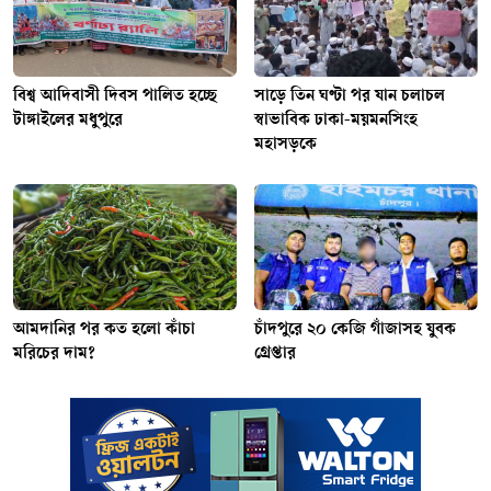
বিশ্ব আদিবাসী দিবস পালিত হচ্ছে
সাড়ে তিন ঘণ্টা পর যান চলাচল
টাঙ্গাইলের মধুপুরে
স্বাভাবিক ঢাকা-ময়মনসিংহ
মহাসড়কে
আমদানির পর কত হলো কাঁচা
চাঁদপুরে ২০ কেজি গাঁজাসহ যুবক
মরিচের দাম?
গ্রেপ্তার