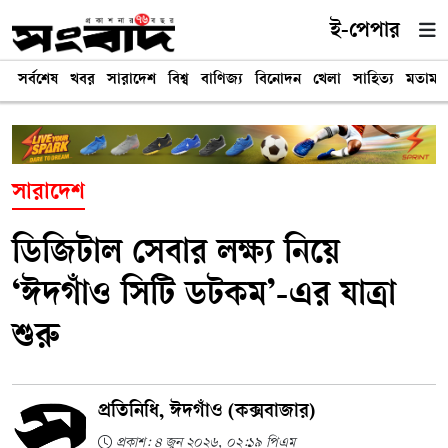
ই-পেপার
সর্বশেষ
খবর
সারাদেশ
বিশ্ব
বাণিজ্য
বিনোদন
খেলা
সাহিত্য
মতামত
সারাদেশ
ডিজিটাল সেবার লক্ষ্য নিয়ে
‘ঈদগাঁও সিটি ডটকম’-এর যাত্রা
শুরু
প্রতিনিধি, ঈদগাঁও (কক্সবাজার)
প্রকাশ: ৪ জুন ২০২৬, ০২:১৯ পিএম