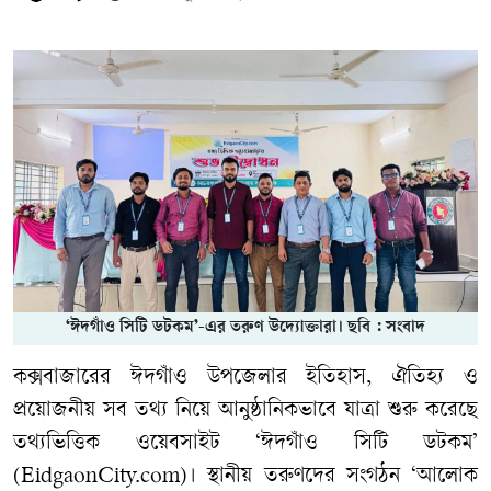
‘ঈদগাঁও সিটি ডটকম’-এর তরুণ উদ্যোক্তারা। ছবি : সংবাদ
কক্সবাজারের ঈদগাঁও উপজেলার ইতিহাস, ঐতিহ্য ও
প্রয়োজনীয় সব তথ্য নিয়ে আনুষ্ঠানিকভাবে যাত্রা শুরু করেছে
তথ্যভিত্তিক ওয়েবসাইট ‘ঈদগাঁও সিটি ডটকম’
(EidgaonCity.com)। স্থানীয় তরুণদের সংগঠন ‘আলোক