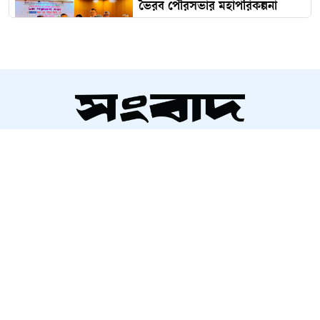
ভৈরব পৌরসভার মহাপরিকল্পনা
প্রণয়ন নিয়ে প্রথম পরামর্শ সভা
বাঁশখালীতে বন্যার্তদের পুনর্বাসন
কার্যক্রম উদ্বোধন করলেন প্রধানমন্ত্রী
সম্পাদক ও প্রকাশক
বিশ্ব আদিবাসী দিবস পালিত হচ্ছে
আলতামাশ কবির
টাঙ্গাইলের মধুপুরে
নির্বাহী সম্পাদক
শাহরিয়ার করিম
প্রধান, ডিজিটাল সংস্করণ
সাড়ে তিন ঘণ্টা পর যান চলাচল
রাশেদ আহমেদ
স্বাভাবিক ঢাকা-ময়মনসিংহ মহাসড়কে
আমদানির পর কত হলো কাঁচা
মরিচের দাম?