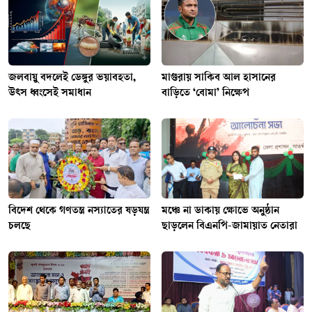
জলবায়ু বদলেই ডেঙ্গুর ভয়াবহতা,
মাগুরায় সাকিব আল হাসানের
উৎস ধ্বংসেই সমাধান
বাড়িতে ‘বোমা’ নিক্ষেপ
বিদেশ থেকে গণতন্ত্র নস্যাতের ষড়যন্ত্র
মঞ্চে না ডাকায় ক্ষোভে অনুষ্ঠান
চলছে
ছাড়লেন বিএনপি-জামায়াত নেতারা