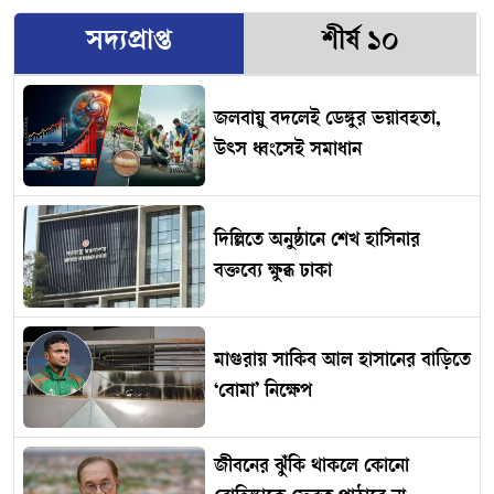
সদ্যপ্রাপ্ত
শীর্ষ ১০
জলবায়ু বদলেই ডেঙ্গুর ভয়াবহতা,
উৎস ধ্বংসেই সমাধান
দিল্লিতে অনুষ্ঠানে শেখ হাসিনার
বক্তব্যে ক্ষুব্ধ ঢাকা
মাগুরায় সাকিব আল হাসানের বাড়িতে
‘বোমা’ নিক্ষেপ
জীবনের ঝুঁকি থাকলে কোনো