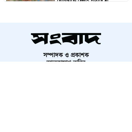
রোহিঙ্গাকে ফেরত পাঠাবে না
মালয়েশিয়া
বিদেশ থেকে গণতন্ত্র নস্যাতের ষড়যন্ত্র
চলছে
সম্পাদক ও প্রকাশক
মোমিন-শান্তাসহ ৬ নেতাকর্মীকে
আলতামাশ কবির
কারাগারে পাঠানোর আবেদন, হতে
নির্বাহী সম্পাদক
পারে রিমান্ড
শাহরিয়ার করিম
প্রধান, ডিজিটাল সংস্করণ
ঢাবির বেশ কয়েকজন শিক্ষকের
রাশেদ আহমেদ
বিরুদ্ধে আইনি ও প্রশাসনিক ব্যবস্থা
৯ আগস্ট পর্যন্ত বৃষ্টি: ভারি বর্ষণের
আভাস