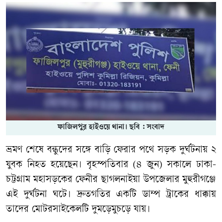
ফাজিলপুর হাইওয়ে থানা। ছবি : সংবাদ
ভ্রমণ শেষে বন্ধুদের সঙ্গে বাড়ি ফেরার পথে সড়ক দুর্ঘটনায় ২
যুবক নিহত হয়েছেন। বৃহস্পতিবার (৪ জুন) সকালে ঢাকা-
চট্টগ্রাম মহাসড়কের ফেনীর ছাগলনাইয়া উপজেলার মুহুরীগঞ্জে
এই দুর্ঘটনা ঘটে। দ্রুতগতির একটি ডাম্প ট্রাকের ধাক্কায়
তাদের মোটরসাইকেলটি দুমড়েমুচড়ে যায়।