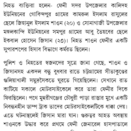
নিহত ব্যক্তিরা হলেন- ফেনী সদর উপজেলার কালিদহ
ইউনিয়নের গোবিন্দপুর গ্রামের কামরুল ইসলাম রাসুলের
ছেলে জিহানুল ইসলাম শাওন (২০) ও সোনাগাজী উপজেলার
মঙ্গলকান্দি ইউনিয়নের সমপুর গ্রামের আবু তৈয়বের ছেলে
ইকবাল হোসেন জিসান (২৩)। নিহত শাওন ফেনীর একটি
সুপারশপের হিসাব বিভাগে কর্মরত ছিলেন।
পুলিশ ও নিহতের স্বজনদের সূত্রে জানা গেছে, শাওন ও
জিসানসহ একদল বন্ধু বুধবার রাতে চট্টগ্রামের সীতাকুণ্ডের
গুলিয়াখালী সমুদ্রসৈকতে ঘুরতে গিয়েছিলেন। সেখানে রাত
কাটিয়ে সকালে মোটরসাইকেলে করে তারা ফেনীর দিকে
ফিরছিলেন। পথে মুহুরীগঞ্জের চৌধুরী পাড়া রাস্তার মুখে একটি
নিবন্ধনহীন ডাম্প ট্রাক তাদের মোটরসাইকেলটিকে ধাক্কা দেয়।
এতে ঘটনাস্থলেই জিসান মারা যান। গুরুত্বর আহত অবস্থায়
শাওনকে উদ্ধার করে প্রথমে ফেনী জেনারেল হাসপাতালে