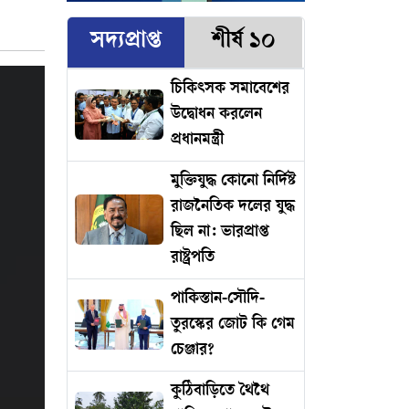
সদ্যপ্রাপ্ত
শীর্ষ ১০
চিকিৎসক সমাবেশের
উদ্বোধন করলেন
প্রধানমন্ত্রী
মুক্তিযুদ্ধ কোনো নির্দিষ্ট
রাজনৈতিক দলের যুদ্ধ
ছিল না: ভারপ্রাপ্ত
রাষ্ট্রপতি
পাকিস্তান-সৌদি-
তুরস্কের জোট কি গেম
চেঞ্জার?
কুঠিবাড়িতে থৈথৈ