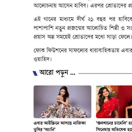
আলোচনায় আসেন হাবিব। এরপর শ্রোতাদের প্রত
এই গানের মাধ্যমে দীর্ঘ ২১ বছর পর হাবিবের
পাশাপাশি নতুন প্রজন্মের আলোচিত শিল্পী ও 
প্রয়াস অল্প সময়েই শ্রোতাদের মধ্যে সাড়া ফেলে
ফোক ফিউশনের সাফল্যের ধারাবাহিকতায় এবার ‘প
ওয়াহিদ।
আরো পড়ুন ...
এবার আইস্ক্রিনে আসছে নাজিফা
‘গুলশানের চামেলি’ হ
তুষির ‘অ্যানি’
সিনেমায় অভিষেক হচ্