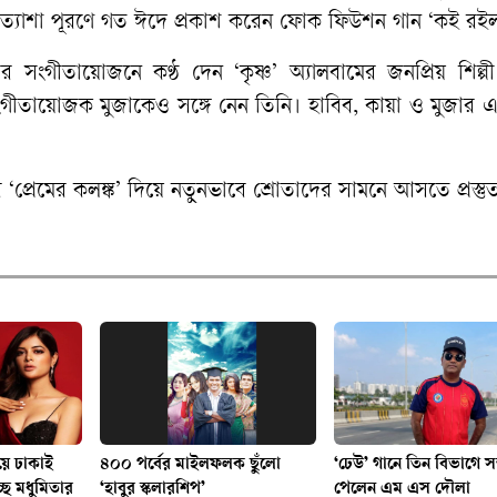
্যাশা পূরণে গত ঈদে প্রকাশ করেন ফোক ফিউশন গান ‘কই রইল
 সংগীতায়োজনে কণ্ঠ দেন ‘কৃষ্ণ’ অ্যালবামের জনপ্রিয় শিল্পী
সংগীতায়োজক মুজাকেও সঙ্গে নেন তিনি। হাবিব, কায়া ও মুজার 
।
্রেমের কলঙ্ক’ দিয়ে নতুনভাবে শ্রোতাদের সামনে আসতে প্রস্তু
য়ে ঢাকাই
৪০০ পর্বের মাইলফলক ছুঁলো
‘ঢেউ’ গানে তিন বিভাগে সম
ছে মধুমিতার
‘হাবুর স্কলারশিপ’
পেলেন এম এস দৌলা