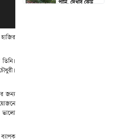
পানি, দেখার কেউ
নেই?
নাটোরে বাস-ভুটভুটি
সংঘর্ষে দুই ভাইসহ
 হাজির
নিহত ৩
 তিনি।
চুনারুঘাটে জমি নিয়ে
ৌধুরী।
বিবাদে যুবককে
কুপিয়ে হত্যা
র জন্য
একদিনের মধ্যেই
তায়োজনে
আবার বৃদ্ধি পেল
র ভালো
স্বর্ণের দাম
মুক্তিযোদ্ধার স্বীকৃতি
 ব্যাপক