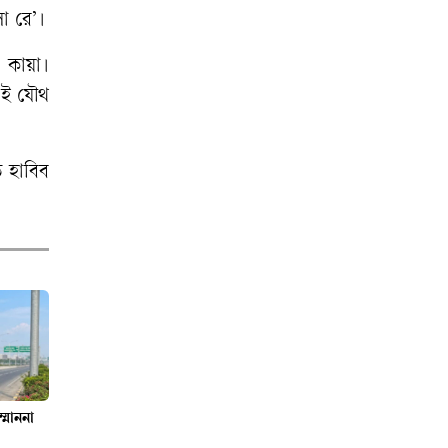
ছাড়াই ওপাড়ে এক
া রে’।
গেরিলা
 কায়া।
জুলাই স্মৃতি জাদুঘরে
এই যৌথ
এনসিপি নেতারা
ত হাবিব
বাকৃবিতে বিজ্ঞানীদের
মেলা, বৈপ্লবিক
পরিবর্তনের বার্তা!
্মাননা