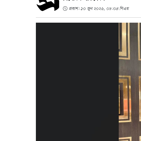
প্রকাশ: ১০ জুন ২০২৬, ০৮:০৪ পিএম