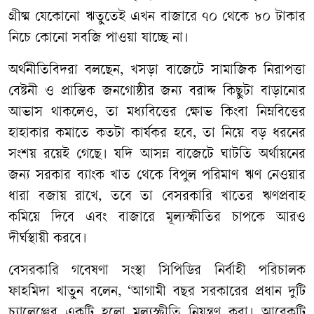
গ্রীষ্ম
যেকোনো
ঋতুতেই
এখন
বাজারে
৭০
থেকে
৮০
টাকার
নিচে
কোনো
সবজি
পাওয়া
যাচ্ছে
না।
অর্থনীতিবিদরা
বলছেন
,
খসড়া
বাজেটে
সামাজিক
নিরাপত্তা
বেষ্টনী
ও
প্রান্তিক
জনগোষ্ঠীর
জন্য
বরাদ্দ
কিছুটা
বাড়ানোর
আভাস
থাকলেও
,
তা
মধ্যবিত্তের
ক্ষোভ
কিংবা
নিম্ন
বিত্তের
হাহাকার
কমাতে
কতটা
কার্যকর
হবে
,
তা
নিয়ে
বড়
ধরনের
সংশয়
রয়েই
গেছে।
যদি
আসন্ন
বাজেটে
ঘাটতি
অর্থায়নের
জন্য
সরকার
ব্যাংক
খাত
থেকে
বিপুল
পরিমাণ
ঋণ
নেওয়ার
ধারা
বজায়
রাখে
,
তবে
তা
বেসরকারি
খাতের
ঋণপ্রবাহ
কমিয়ে
দিবে
এবং
বাজারে
মূল্যস্ফীতির
চাপকে
আরও
দীর্ঘস্থায়ী
করবে।
বেসরকারি
গবেষণা
সংস্থা
সিপিডির
নির্বাহী
পরিচালক
ফাহমিদা
খাতুন
বলেন
, ‘
আগামী
বছর
সরকারের
প্রধান
দুটি
চ্যালেঞ্জের
একটি
হলো
মূল্যস্ফীতি
নিয়ন্ত্রণ
করা।
আরেকটি