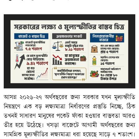
আসন্ন
২০২৬
-
২৭
অর্থবছরের
জন্য
সরকার
যখন
মূল্যস্ফীতি
নিয়ন্ত্রণে
এক
বড়
লক্ষ্যমাত্রা
নির্ধারণের
প্রস্তুতি
নিচ্ছে
,
ঠিক
তখনই
সাধারণ
মানুষের
পকেট
ফাঁকা
হওয়ার
বাস্তবতা
আরও
তীব্র
হয়ে
উঠেছে।
খসড়া
বাজেটে
আগামী
অর্থবছরের
জন্য
সামগ্রিক
মূল্যস্ফীতির
লক্ষ্যমাত্রা
ধরা
হয়েছে
সাড়ে
৭
শতাংশ।