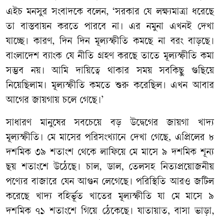
এইচ
মনসুর
সংবাদকে
বলেন
, ‘
সরকার
যে
লক্ষ্যমাত্রা
ধরেছে
তা
বাস্তবায়ন
করতে
পারবে
না।
এর
নমুনা
এখনই
দেখা
যাচ্ছে।
কারণ
,
দিন
দিন
মূল্যস্ফীতি
কমছে
না
বরং
বাড়ছে।
বাংলাদেশ
ব্যাংক
যে
নীতি
গ্রহণ
করছে
তাতে
মূল্যস্ফীতি
কমা
সম্ভব
নয়।
আমি
দায়িত্বে
থাকার
সময়
সবকিছু
গুছিয়ে
নিয়েছিলাম।
মূল্যস্ফীতি
কমতে
শুরু
করেছিল।
এখন
আবার
আগের
জায়গায়
চলে
গেছে।
’
সাধারণ
মানুষের
সবচেয়ে
বড়
উদ্বেগের
জায়গা
খাদ্য
মূল্যস্ফীতি।
মে
মাসের
পরিসংখ্যানে
দেখা
গেছে
,
এপ্রিলের
৮
দশমিক
৩৯
শতাংশ
থেকে
লাফিয়ে
মে
মাসে
৯
দশমিক
শূন্য
ছয়
শতাংশে
উঠেছে।
চাল
,
ডাল
,
তেলসহ
নিত্যপ্রয়োজনীয়
পণ্যের
বাজারে
যেন
আগুন
লেগেছে।
পরিস্থিতি
আরও
জটিল
করেছে
খাদ্য
বহির্ভূত
খাতের
মূল্যস্ফীতি
যা
মে
মাসে
৯
দশমিক
৭১
শতাংশে
গিয়ে
ঠেকেছে।
যাতায়াত
,
বাসা
ভাড়া
,