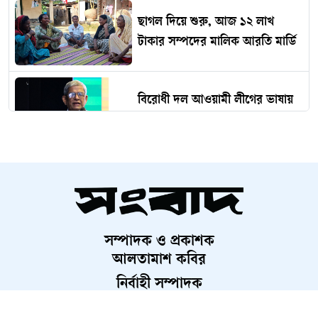
ছাগল দিয়ে শুরু, আজ ১২ লাখ
টাকার সম্পদের মালিক আরতি মার্ডি
বিরোধী দল আওয়ামী লীগের ভাষায়
কথা বলছে : মির্জা ফখরুল
ট্রাক্টর-সিএনজির সংঘর্ষে ভাঙল
বিদ্যুতের খুঁটি, আহত ৫
সম্পাদক ও প্রকাশক
অনলাইন জুয়ার প্রতিবাদ করায়
আলতামাশ কবির
কলেজশিক্ষককে কুপিয়ে জখম
নির্বাহী সম্পাদক
শাহরিয়ার করিম