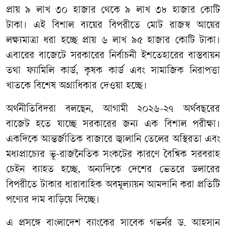
প্রায়
৯
লাখ
৩০
হাজার
থেকে
৯
লাখ
৩৮
হাজার
কোটি
টাকা।
এই
বিশাল
ব্যয়ের
বিপরীতে
মোট
রাজস্ব
আয়ের
লক্ষ্যমাত্রা
ধরা
হচ্ছে
প্রায়
৬
লাখ
৯৫
হাজার
কোটি
টাকা।
এবারের
বাজেটে
সরকারের
নির্বাচনী
ইশতেহারের
বাস্তবায়ন
তথা
ফ্যামিলি
কার্ড
,
কৃষক
কার্ড
এবং
সামাজিক
নিরাপত্তা
খাতকে
বিশেষ
অগ্রাধিকার
দেওয়া
হচ্ছে।
অর্থনীতিবিদরা
বলছেন
,
আগামী
২০২৬
-
২৭
অর্থবছরের
বাজেট
হতে
যাচ্ছে
সরকারের
জন্য
এক
বিশাল
পরীক্ষা।
একদিকে
আন্তর্জাতিক
বাজারে
জ্বালানি
তেলের
অস্থিরতা
এবং
মধ্যপ্রাচ্যের
ভূ
-
রাজনৈতিক
সংকটের
কারণে
বৈশ্বিক
সরবরাহ
চেইন
ব্যাহত
হচ্ছে
,
অন্যদিকে
দেশের
ভেতরে
ডলারের
বিপরীতে
টাকার
ধারাবাহিক
অবমূল্যায়ন
আমদানি
করা
প্রতিটি
পণ্যের
দাম
বাড়িয়ে
দিচ্ছে।
এ
প্রসঙ্গে
বাংলাদেশ
ব্যাংকের
সাবেক
গভর্নর
ড
.
আহসান