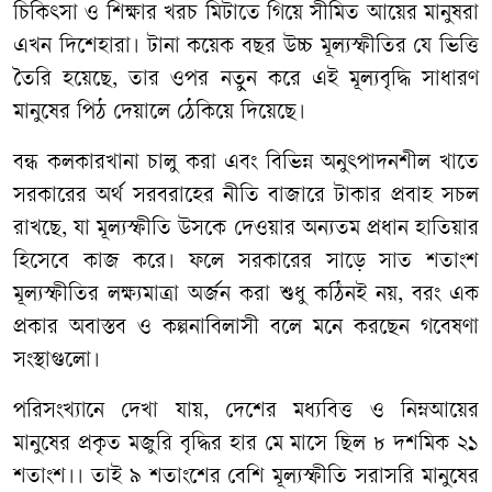
চিকিৎসা
ও
শিক্ষার
খরচ
মিটাতে
গিয়ে
সীমিত
আয়ের
মানুষরা
এখন
দিশেহারা।
টানা
কয়েক
বছর
উচ্চ
মূল্যস্ফীতির
যে
ভিত্তি
তৈরি
হয়েছে
,
তার
ওপর
নতুন
করে
এই
মূল্যবৃদ্ধি
সাধারণ
মানুষের
পিঠ
দেয়ালে
ঠেকিয়ে
দিয়েছে।
বন্ধ
কলকারখানা
চালু
করা
এবং
বিভিন্ন
অনুৎপাদনশীল
খাতে
সরকারের
অর্থ
সরবরাহের
নীতি
বাজারে
টাকার
প্রবাহ
সচল
রাখছে
,
যা
মূল্যস্ফীতি
উসকে
দেওয়ার
অন্যতম
প্রধান
হাতিয়ার
হিসেবে
কাজ
করে।
ফলে
সরকারের
সাড়ে
সাত
শতাংশ
মূল্যস্ফীতির
লক্ষ্যমাত্রা
অর্জন
করা
শুধু
কঠিনই
নয়
,
বরং
এক
প্রকার
অবাস্তব
ও
কল্পনাবিলাসী
বলে
মনে
করছেন
গবেষণা
সংস্থাগুলো।
পরিসংখ্যানে
দেখা
যায়
,
দেশের
মধ্যবিত্ত
ও
নিম্ন
আয়ের
মানুষের
প্রকৃত
মজুরি
বৃদ্ধির
হার
মে
মাসে
ছিল
৮
দশমিক
২১
শতাংশ।।
তাই
৯
শতাংশের
বেশি
মূল্যস্ফীতি
সরাসরি
মানুষের