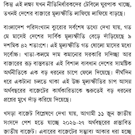
কিন্তু
এই
লক্ষ্য
যখন
নীতিনির্ধারকদের
টেবিলে
ঘুরপাক
খাচ্ছে
,
তখনই
দেশের
বাজারে
মূল্যস্ফীতি
লাফিয়ে
লাফিয়ে
বাড়ছে।
বাংলাদেশ
পরিসংখ্যান
ব্যুরোর
সর্বশেষ
তথ্যে
দেখা
যায়
,
গত
মে
মাসেই
দেশের
সার্বিক
মূল্যস্ফীতি
বেড়ে
দাঁড়িয়েছে
৯
দশমিক
৪২
শতাংশে।
এই
মূল্যস্ফীতি
গত
ষোলো
মাসের
মধ্যে
সর্বোচ্চ।
খাতা
-
কলমে
দাম
কমানোর
সরকারি
সদিচ্ছা
আর
বাজারের
রূঢ়
বাস্তবতার
এই
বিশাল
ব্যবধান
দেশের
সামষ্টিক
অর্থনীতিকে
এক
বড়
ধরনের
চাপে
ফেলে
দিয়েছে।
দীর্ঘদিন
ধরে
একটানা
চলতে
থাকা
এই
উচ্চ
মূল্যস্ফীতির
চাপ
আসন্ন
অর্থবছরের
বাজেটের
কার্যকারিতাকে
শুরুতেই
বড়
ধরনের
প্রশ্নের
মুখে
দাঁড়
করিয়ে
দিয়েছে।
খসড়া
বাজেট
বিশ্লেষণে
দেখা
যায়
,
আগামী
১১
জুন
জাতীয়
সংসদে
পেশ
হতে
যাচ্ছে
২০২৬
-
২৭
অর্থবছরের
প্রস্তাবিত
জাতীয়
বাজেট।
এবারের
বাজেটের
সম্ভাব্য
আকার
ধরা
হচ্ছে