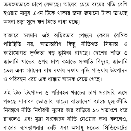
ক্রয়ক্ষমতাকে
চাপে
ফেলছে।
আয়ের
চেয়ে
ব্যয়ের
গতি
বেশি
হওয়ায়
মানুষ
এখন
টিকে
থাকার
জন্য
জমানো
টাকা
ভাঙছে
অথবা
চড়া
সুদে
ঋণ
নিতে
বাধ্য
হচ্ছে।
বাজারে
চলমান
এই
অস্থিরতার
পেছনে
কেবল
বৈশ্বিক
পরিস্থিতি
নয়
,
অভ্যন্তরীণ
কিছু
নীতিগত
সিদ্ধান্ত
ও
কাঠামোগত
দুর্বলতা
বড়
ভূমিকা
রাখছে।
দেশের
শক্তি
ও
জ্বালানি
খাতের
ওপর
চাপ
কমাতে
সম্প্রতি
বিদ্যুৎ
,
জ্বালানি
তেল
এবং
গ্যাসের
দাম
দফায়
দফায়
বৃদ্ধি
পাওয়ায়
উৎপাদন
ও
পরিবহন
খরচ
এক
ধাক্কায়
অনেক
বেড়ে
গেছে।
এই
উচ্চ
উৎপাদন
ও
পরিবহন
খরচের
চাপ
সরাসরি
এসে
পড়ছে
সাধারণ
ভোক্তার
ঘাড়ে।
বাংলাদেশ
ব্যাংক
মূল্যস্ফীতি
নিয়ন্ত্রণে
নীতি
নির্ধারণী
সুদের
হার
বাড়িয়ে
১০
শতাংশে
ধরে
রাখলেও
এবং
মুদ্রা
সংকোচন
নীতি
নেওয়ার
কথা
বললেও
,
বাজার
ব্যবস্থাপনার
ত্রুটি
এবং
অসাধু
চক্রের
সিন্ডিকেটের