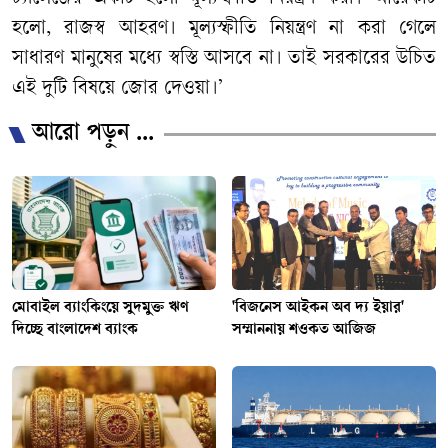
হলো
,
রাজস্ব
আহরণ।
মূল্যস্ফীতি
নিয়ন্ত্রণ
না
করা
গেলে
সাধারণ
মানুষের
মধ্যে
স্বস্তি
আসবে
না।
তাই
সরকারের
উচিত
এই
দুটি
বিষয়ে
জোর
দেওয়া।
’
আরো পড়ুন ...
মোবাইল ব্যাংকিংয়ে সুদমুক্ত ঋণ
'বিজনেস আইকন অব দ্য ইয়ার'
দিচ্ছে বাংলাদেশ ব্যাংক
সম্মাননায় শওকত আজিজ