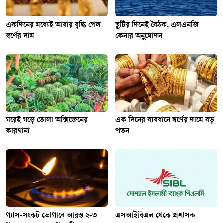
একদিনের মধ্যেই আবার বৃদ্ধি পেল
ছুটির দিনেই বৈঠক, এলএনজি
স্বর্ণের দাম
কেনার অনুমোদন
ঘরেই গড়ে তোলা অক্সিজেনের
এক দিনের ব্যবধানে স্বর্ণের দামে বড়
কারখানা
পতন
গ্যাস-সংকট ভোগাবে আরও ২-৩
এসআইবিএল থেকে প্রশাসক