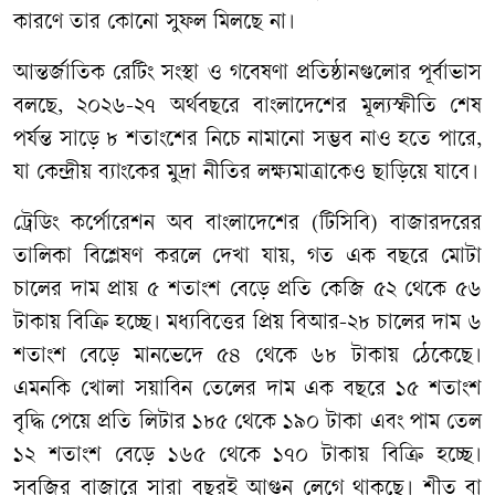
কারণে
তার
কোনো
সুফল
মিলছে
না।
আন্তর্জাতিক
রেটিং
সংস্থা
ও
গবেষণা
প্রতিষ্ঠানগুলোর
পূর্বাভাস
বলছে
,
২০২৬
-
২৭
অর্থবছরে
বাংলাদেশের
মূল্যস্ফীতি
শেষ
পর্যন্ত
সাড়ে
৮
শতাংশের
নিচে
নামানো
সম্ভব
নাও
হতে
পারে
,
যা
কেন্দ্রীয়
ব্যাংকের
মুদ্রা
নীতির
লক্ষ্যমাত্রাকেও
ছাড়িয়ে
যাবে।
ট্রেডিং
কর্পোরেশন
অব
বাংলাদেশের
(
টিসিবি
)
বাজারদরের
তালিকা
বিশ্লেষণ
করলে
দেখা
যায়
,
গত
এক
বছরে
মোটা
চালের
দাম
প্রায়
৫
শতাংশ
বেড়ে
প্রতি
কেজি
৫২
থেকে
৫৬
টাকায়
বিক্রি
হচ্ছে।
মধ্যবিত্তের
প্রিয়
বিআর
-
২৮
চালের
দাম
৬
শতাংশ
বেড়ে
মানভেদে
৫৪
থেকে
৬৮
টাকায়
ঠেকেছে।
এমনকি
খোলা
সয়াবিন
তেলের
দাম
এক
বছরে
১৫
শতাংশ
বৃদ্ধি
পেয়ে
প্রতি
লিটার
১৮৫
থেকে
১৯০
টাকা
এবং
পাম
তেল
১২
শতাংশ
বেড়ে
১৬৫
থেকে
১৭০
টাকায়
বিক্রি
হচ্ছে।
সবজির
বাজারে
সারা
বছরই
আগুন
লেগে
থাকছে।
শীত
বা