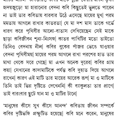
মাটির আঁচল’ কবিতায়ও কবির মাকে খুঁজে ফেরার প্রবল তৃষ্ণা
হৃদয়জুড়ে! মা হারানোর বেদনা কবি কিছুতেই ভুলতে পারেন
না তাই তার কবিতায় বারবার উঠে এসেছে মায়ের মুখ| পরম
মমতায় আগলে রাখার কাতরতা| যে মা দশ মাস তাকে গর্ভে
ধারণ করে পৃথিবীর আলো-বাতাস দেখিয়েছেন সেই মাকে
ছাড়া কবিজীবন শূন্য-নিঃসঙ্গ| কাতর পাখিটির মতো তাইতো
তিনিও বেদনায় নীল| কবির বুকের পাঁজর ভেঙে যাওয়ার
বেদনা পৃথিবীময়| মায়ের পরম আগলে রাখা পরশের হাত তার
মাথা থেকে সরে গেছে| মা এখন অনেক দূরের| কবির গ্রাম
কয়া| সেখানের কাদামাটিকে পর্যন্ত কবি দুহাত দিয়ে আগলে
রাখেন| কারণ এই মাটি তার মায়ের আরেক রূপ| মা ও মাটিকে
তিনি তাই ভিন্ন দৃষ্টিতে দেখেননি| কী ব্যাকুলতা তার প্রাণে|
তাই বারংবার ছুটে যান মা ও মাটির টানে|
‘মানুষের কীসে সুখ কীসে আনন্দ’ কবিতায় জীবন সম্পর্কে
কবির দৃষ্টিভঙ্গি প্রস্ফুটিত হয়েছে| কবি মনে করেন, মানুষের