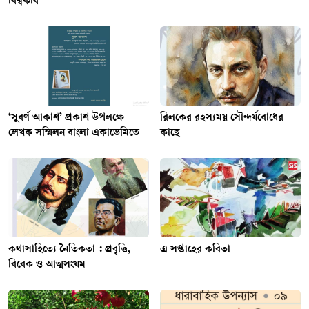
বিশ্বকবি
‘সুবর্ণ আকাশ’ প্রকাশ উপলক্ষে
রিলকের রহস্যময় সৌন্দর্যবোধের
লেখক সম্মিলন বাংলা একাডেমিতে
কাছে
কথাসাহিত্যে নৈতিকতা : প্রবৃত্তি,
এ সপ্তাহের কবিতা
বিবেক ও আত্মসংযম