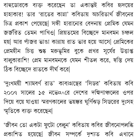
বাহুডোরকে ব্যক্ত করেছেন তা একান্তই কবির হৃদয়ের
হাহাকার! তার ‘রাতের কান্না’ কবিতায় অচরিতার্থ জীবনের
চিত্র প্রকাশ পেয়েছে| সঙ্গী হারানোর বেদনায় প্রেমিক যেমন
জর্জরিত তেমন পাখিও| প্রিয়তমের বিচ্ছেদে মানবমন চঞ্চল
হয়| আর পাঁজর ভাঙা কান্নায় রাত ভার হয়ে আসে| প্রেমিকের
প্রেমহীন চিত্ত শুষ্ক মরুভূমির বুকে প্রখর সূর্যের উত্তাপ্ত
বালুকারাশি! প্রেম মানবমনকে যেমন শীতল করে, স্বস্তি দেয়
ঠিক বিচ্ছেদে রাতকে দীর্ঘ করে|
‘দুঃখময়ী শ্যামবর্ণ রাত’ কাব্যগ্রন্থের ‘সিডর’ কবিতায় কবি
২০০৭ সালের ১৫ নভে¤^রে দেশের দক্ষিণাঞ্চলের ওপর
দিয়ে বয়ে যাওয়া স্মরণকালের ভয়ঙ্কর ঘূর্ণিঝড় সিডরের দুঃসহ
স্মৃতিকে ব্যক্ত করেছেন|
‘জীবন তো একটা ফুটো বেলুন’ কবিতায় কবির জীবনোপলব্ধি
প্রকাশিত হয়েছে| জীবন সম্পর্কে দৃশ্যত কবি এখানে