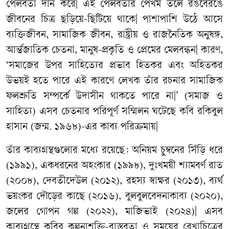
পেলবতা দান করে| এই পেলবতার পেখম তলে রঙবেরঙে
জীবনের চিত্র ছড়িয়ে-ছিটিয়ে থাকে| পাশাপাশি উঠে আসে
ব্যক্তিজীবন, সামাজিক জীবন, রাষ্ট্রীয় ও রাজনৈতিক অনুষঙ্গ,
আর্ন্তজাতিক চেতনা, মানুষ-প্রকৃতি ও প্রেমের মেলবন্ধন| কারণ,
‘সমাজের উপর সাহিত্যের প্রভাব হিতকর এবং অহিতকর
উভয়ই হতে পারে এই কারণে লেখক তাঁর রচনার সামাজিক
ফলশ্রুতি সম্পর্কে উদাসীন থাকতে পারে না|’ (সমাজ ও
সাহিত্য) এসব চেতনার পরিপূর্ণ সম্মিলন ঘটেছে কবি রকিবুল
হাসান (জন্ম. ১৯৬৮)-এর কাব্য পরিক্রমায়|
তাঁর কাব্যগ্রন্থগুলোর মধ্যে রয়েছে: অনিয়ম চুম্বনের সিঁড়ি ধরে
(১৯৯১), একধরনের অহংকার (১৯৯৮), দুঃখময়ী শ্যামবর্ণ রাত
(২০০৮), দেবতীদেউল (২০১২), রহস্য স্বাক্ষর (২০১৩), ব্যর্থ
ভয়ংকর দৌড়ের কাছে (২০১৬), বুলবুলবেদনাকাব্য (২০২০),
জলের গোপন গল্প (২০২২), মাজিভাই (২০২৪)| এসব
কাব্যগ্রন্থে কবির কল্পনাশক্তি-বাস্তবতা ও সময়ের রেখাচিত্রের