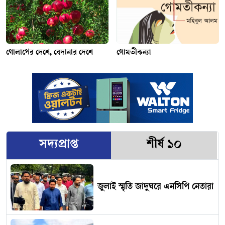
গোলাপের দেশে, বেদানার দেশে
গোমতীকন্যা
সদ্যপ্রাপ্ত
শীর্ষ ১০
জুলাই স্মৃতি জাদুঘরে এনসিপি নেতারা