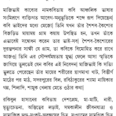
মাজিভাই কাব্যের নামকবিতায় কবি আঞ্চলিক ভাষার
সংমিশ্রণে ব্যক্তিগত আবেগ-অনুভূতিকে শব্দে রূপ দিয়েছেন|
কবি ভাইদের মধ্যে মেজো| তিনি যখন তাঁর শৈশব-কৈশোর
বিজড়িত মায়াময় গ্রাম কয়ায় উপস্থিত হন, তখন তাঁকে
এভাবেই সম্বোধন করেন তার ভাই-সব| শৈশব-কৈশোরের
দুরন্তপনার সাক্ষী যে গ্রাম, তা কবিকে বিমোহিত করে রাখে
আজও| তিনি এর সৌন্দর্যময়তায় মুগ্ধ| ফেলে আসা স্মৃতিকে
জাগিয়ে তুলতেই যেন কবির এই নিবেদন| মাজিভাই কি সত্যি
ভুলতে পেরেছেন তাঁর মায়ের শরীরের ঘ্রাণমাখা খাট, বিস্তীর্ণ
মাঠের পর মাঠ, সদরপুরের বিল, রবিঠাকুরের শ্যামা নায়িকার
গল্প, শিলাদি, শামুক খেলায় মেতে ওঠার কথা|
রকিবুল হাসানের কবিতায় দেশপ্রেম, মা-মাটি, নারী,
মৃত্যুচেতনা, অস্তিত্বের লড়াই, সমকালীন জীবনযাত্রা ও
সামাজিক দ্বন্দ্ব-সংকট-অবক্ষয়ের চিত্র, সংগ্রামের সামগ্রিক চিত্র