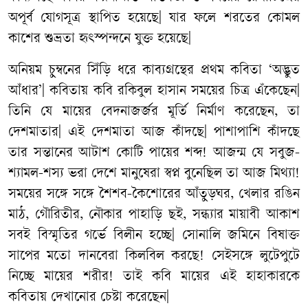
অপূর্ব যোগসূত্র স্থাপিত হয়েছে| যার ফলে শরতের কোমল
কাশের শুভ্রতা হৃৎস্পন্দনে যুক্ত হয়েছে|
অনিয়ম চুম্বনের সিঁড়ি ধরে কাব্যগ্রন্থের প্রথম কবিতা ‘অদ্ভুত
আঁধার’| কবিতায় কবি রকিবুল হাসান সময়ের চিত্র এঁকেছেন|
তিনি যে মায়ের বেদনাজর্জর মূর্তি নির্মাণ করেছেন, তা
দেশমাতার| এই দেশমাতা আজ কাঁদছে| পাশাপাশি কাঁদছে
তার সন্তানের আটাশ কোটি পায়ের শব্দ! আজন্ম যে সবুজ-
শ্যামল-শস্য ভরা দেশে মানুষেরা স্বপ্ন বুনেছিল তা আজ মিথ্যা!
সময়ের সঙ্গে সঙ্গে শৈশব-কৈশোরের আঁতুড়ঘর, খেলার রঙিন
মাঠ, গৌরিতীর, নৌকার পাহাড়ি ছই, সন্ধ্যার মায়াবী আকাশ
সবই বিস্মৃতির গর্ভে বিলীন হচ্ছে| সোনালি জমিনে বিষাক্ত
সাপের মতো দানবেরা কিলবিল করছে! সেইসঙ্গে লুটেপুটে
নিচ্ছে মায়ের শরীর! তাই কবি মায়ের এই হাহাকারকে
কবিতায় দেখানোর চেষ্টা করেছেন|