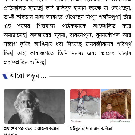
প্রতিফলিত হয়েছে| কবি রকিবুল হাসান স্বচক্ষে যা দেখেছেন,
তা-ই কবিতায় মালা আকারে গেঁথেছেন নিপুণ শব্দনৈপুণ্য| তাঁর
এই শব্দের শিল্পমাল্য পাঠকমনকে আন্দোলিত করে
অনায়াসেই| অলঙ্কারের সুষমা, বাকনৈপুণ্য, বুননকৌশল আর
সজাগ দৃষ্টির আঙিনায় ধরা দিয়েছে মানবজীবনের পরিপূর্ণ
চিত্র| তাই কাব্যজগতে তিনি নমস্য এবং কালের যাত্রার
প্রবাদপ্রতিম ব্যক্তিত্ব|
আরো পড়ুন ...
প্রয়াণের ৮৫ বছর : আজও অম্লান
মঈনুল হাসান-এর কবিতা