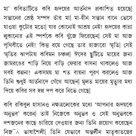
মা’ কবিতাটিতে কবি হৃদয়ের আর্তনাদ প্রকাশিত হয়েছে|
সন্তানের শ্রেষ্ঠ সম্পদ তাঁর মা| মা-হীন সন্তান বানে ভেসে
যাওয়া কুটোর মতো| যার কোনোই আশ্রয় নেই! হৃদয়ের কান্না
লুকানোর এই স্পর্শকে কবি খুঁজে ফিরেছেন| সেই মা আজ
পৃথিবীতে নেই! কিন্তু রয়ে গেছে তার হাজারো স্মৃতি| সেই
স্মৃতির ঝাপটায় কবিমন চঞ্চল| ঈদের ছুটিতে মায়ের জন্য
জামরঙের শাড়ি নিয়ে বাড়ি ফেরার বাসনা থাকলেও আজ
সবই কল্পনা! একসময় মা শত বায়না পূরণ করলেও আজ
তিনি শুধুই আর্তনাদে গেঁথে আছেন| মূলত মায়ের মৃত্যুর মধ্য
দিয়ে কবির সব স্বপ্ন দপ করে নিভে গেছে|
কবি রকিবুল হাসানও নক্ষত্রলোকের মধ্যে ‘আপনার হৃদয়কে
অনুভব’ করেন| তাই নিজেকে অনুভব ও সেই অনুভবকে
দশজনের কাছে চারিয়ে দেওয়ার জন্য তিনি প্রয়োগ করেছেন
নিজ¯^ ভাষাশৈলী| তিনি যেভাবে অন্তর্লীন মাতৃকাতন্ত্রের