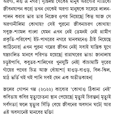
অরণ্য, লও এ নগর’| সৃষ্টিলগ্ন থেকেই মানুষ অরণ্যের সান্নিধ্যে
জীবনযাপন করে| তখন থেকেই অরণ্য মানুষকে সস্নেহে লালন-
পালন করার ভার তার নিজের ওপর নিয়েছে| কিন্তু আজ সে
অরণ্যনীলিমা কোথায়? সেই পুরনো জীবনাচরণ কোথায়!
সবুজ-শ্যামল বাংলা যেমন এখন নেই তেমনই নেই গ্রামীণ
প্রকৃতি-পরিবেশ| ইট-পাথরের নগরে মানবমনেও ঠাঁই নিয়েছে
কাঠিন্যের| এখন পুরনা গল্পের জীবন নেই| সবাই যান্ত্রিক যুগে
যন্ত্রচালিত মানবে পরিণত হয়েছে| রান্নাঘরের ভাঙা জানালায়
চড়ুইপাখি, কবুতর-শালিখের খুনসুটি নেই| কাঁচামাটি দূরের
গাঁয়ের পথের চিত্র আজ ধোঁয়াশা| হাওড়-বাওড়, বিল-ঝিল,
মাঠ ভর্তি থই থই পানি সবই যেন এক অতীতকাহন|
জলের গোপন গল্প (২০২২) কাব্যের ‘কোথাও ঠিকানা নেই’
কবিতায় কবির মৃত্যুচেতনা স্থান পেয়েছে| মৃত্যুই চিরন্তন| মৃত্যুই
সর্বসত্য| ফলে মৃত্যুর সিঁড়ি বেয়ে জীবনের অবসান ঘটে| আর
এই অবসানেই মানবের মুক্তি|