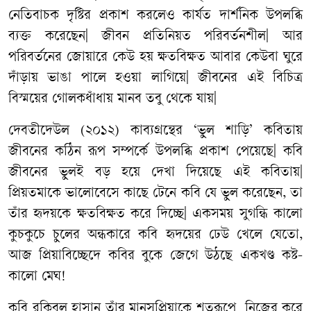
নেতিবাচক দৃষ্টির প্রকাশ করলেও কার্যত দার্শনিক উপলব্ধি
ব্যক্ত করেছেন| জীবন প্রতিনিয়ত পরিবর্তনশীল| আর
পরিবর্তনের জোয়ারে কেউ হয় ক্ষতবিক্ষত আবার কেউবা ঘুরে
দাঁড়ায় ভাঙা পালে হওয়া লাগিয়ে| জীবনের এই বিচিত্র
বিস্ময়ের গোলকধাঁধায় মানব তবু থেকে যায়|
দেবতীদেউল (২০১২) কাব্যগ্রন্থের ‘ভুল শাড়ি’ কবিতায়
জীবনের কঠিন রূপ সম্পর্কে উপলব্ধি প্রকাশ পেয়েছে| কবি
জীবনের ভুলই বড় হয়ে দেখা দিয়েছে এই কবিতায়|
প্রিয়তমাকে ভালোবেসে কাছে টেনে কবি যে ভুল করেছেন, তা
তাঁর হৃদয়কে ক্ষতবিক্ষত করে দিচ্ছে| একসময় সুগন্ধি কালো
কুচকুচে চুলের অন্ধকারে কবি হৃদয়ের ঢেউ খেলে যেতো,
আজ প্রিয়াবিচ্ছেদে কবির বুকে জেগে উঠছে একখণ্ড কষ্ট-
কালো মেঘ!
কবি রকিবুল হাসান তাঁর মানসপ্রিয়াকে শতরূপে নিজের করে