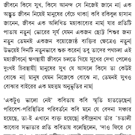
জীবনে কিসে সুখ, কিসে আনন্দ সে নিজেই জানে না| এক
অদ্ভুত জীবন নিয়েই মানুষের বেঁচে থাকা| কবি রকিবুল হাসান
জানেন, জীবন এক অলিখিত মহাকাব্যের নাম| যার প্রতিটি
পাতায় নতুন| ভোরের সূর্য যেমন একজন ছোট্ট শিশুর জন্য
নতুন তেমনই একজন বয়োজ্যেষ্ঠ ব্যক্তির ক্ষেত্রেও নতুন|
উভয়েই দিনটি নতুনভাবে শুরু করেন| তবু তাদের পথচলা এই
মহাজীবনে| ক্ষণস্থায়ী জীবনে চলতে গিয়ে সুখের দেখা পেলেও
দুঃখই চিরস্থায়ী| মানুষের সুখ যে আসলে কিসে তা কেউই
বোঝে না| মানুষ যেমন নিজেকে বোঝে না, তেমনই সুখও
বোঝার বাইরের এক মহত্তম অনুভূতির নাম|
‘একটুও ভালো নেই’ কবিতায় কবি স্মৃতি হাতড়েছেন|
পরিবেশ-পরিস্থিতির পরিবর্তনে কবি মনে যে বেদনা সঞ্চার
হয়েছে, তা-ই এখানে ব্যক্ত হয়েছে| রবীন্দ্রনাথ তাঁর ˆচতালী
কাব্যের সভ্যতার প্রতি কবিতায় বলেছিলেন, ‘দাও ফিরে সে