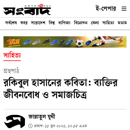
ই-পেপার
সর্বশেষ
খবর
সারাদেশ
বিশ্ব
বাণিজ্য
বিনোদন
খেলা
সাহিত্য
মতামত
সাহিত্য
গ্রন্থপাঠ
রকিবুল হাসানের কবিতা: ব্যক্তির
জীবনবোধ ও সমাজচিত্র
জান্নাতুল যূথী
প্রকাশ: ১১ জুন ২০২৬, ১২:১৫ এএম