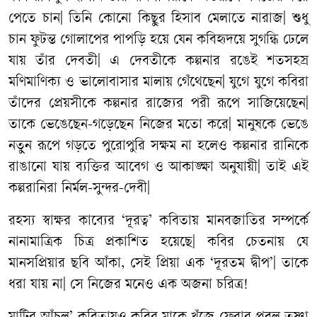
পেতে চান| তিনি কোনো কিছুর হিসাব মেলাতে নারাজ| শুধু
চান ফুটন্ত গোলাপের পাপড়ি হয়ে যেন কবিহৃদয়ে সুগন্ধি ঢেলে
যায় তাঁর দেবতী| এ দেবতীকে কল্পনার রঙেই শতসহস্র
মণিমাণিক্য ও ভালোবাসার মালায় গেঁথেছেন| যুগে যুগে কবিরা
তাঁদের প্রেয়সীকে কল্পনার রাজ্যের পরী রূপে সাজিয়েছেন|
তাকে ভেঙেছেন-গড়েছেন নিজের মতো করে| মানুষকে ভেঙে
নতুন রূপে গড়তে পুরোপুরি সক্ষম না হলেও কল্পনার রানিকে
রাঙানো যায় ব্যক্তির আবেগ ও আকাঙ্ক্ষা অনুযায়ী| তাই এই
কল্পরানিরা নির্মল-সুন্দর-দেবী|
রহস্য স্বাক্ষর কাব্যের ‘দূরত্ব’ কবিতায় মানবজাতির সম্পর্কে
নানামাত্রিক চিত্র প্রকাশিত হয়েছে| কবির চেতনায় যে
মানসপ্রিয়ার ছবি আঁকা, সেই প্রিয়া এক ‘দূরতম দ্বীপ’| তাকে
ধরা যায় না| সে নিজের মনেও এক অজনা চরিত্র!