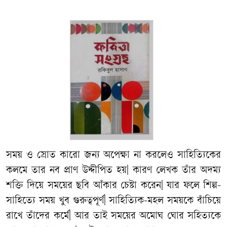
সময় ও স্রোত কারো জন্য অপেক্ষা না করলেও সাহিত্যিকের
কলমে তার নব প্রাণ উদ্দীপিত হয়| কারণ লেখক তাঁর অদম্য
শক্তি দিয়ে সময়ের ছবি আঁকার চেষ্টা করেন| যার ফলে শিল্প-
সাহিত্যে সময় খুব গুরুত্বপূর্ণ| সাহিত্যিক-মহল সময়কে বাঁচিয়ে
রাখে তাঁদের কর্মে| আর তাই সময়ের অমোঘ ঘোর সহিত্যকে