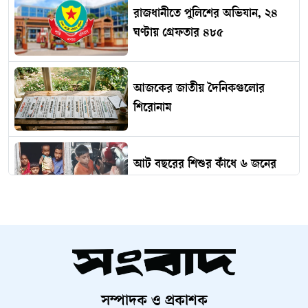
রাজধানীতে পুলিশের অভিযান, ২৪
ঘণ্টায় গ্রেফতার ৪৮৫
আজকের জাতীয় দৈনিকগুলোর
শিরোনাম
আট বছরের শিশুর কাঁধে ৬ জনের
সংসার
ইউরোপে চরম উত্তেজনা : স্পেন-
ইতালি মুখোমুখি অবস্থান
সম্পাদক ও প্রকাশক