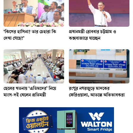
‘কিসের হাসিনা? তার চেহারা কি
প্রধানমন্ত্রী রোববার চট্টগ্রাম ও
দেখা গেছে?’
কক্সবাজারে যাচ্ছেন
ছেলের খতনায় ‘এতিমদের’ নিয়ে
রংপুর নগরজুড়ে মাদকের
মাংস-দই খেলেন প্রতিমন্ত্রী
ফেরিওয়ালা, আতঙ্কে অভিভাবকরা