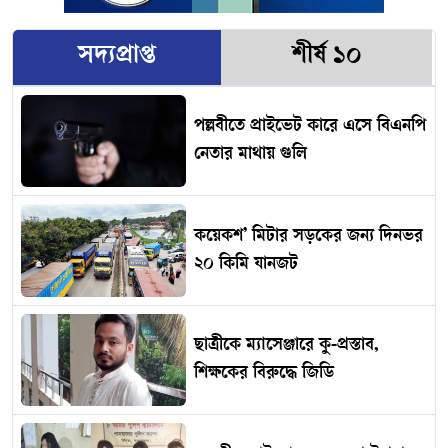
সদ্যপ্রাপ্ত
শীর্ষ ১০
পল্লবীতে প্রাইভেট কারে এসে বিএনপি
নেতার মাথায় গুলি
কয়েকশ’ মিটার সড়কের জন্য দিনভর
২০ কিমি যানজট
ছাত্রীকে ম্যাসেঞ্জারে কু-প্রস্তাব,
শিক্ষকের বিরুদ্ধে জিডি