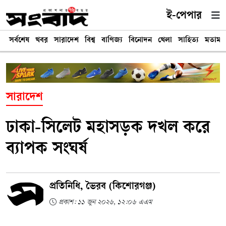
ই-পেপার
সর্বশেষ
খবর
সারাদেশ
বিশ্ব
বাণিজ্য
বিনোদন
খেলা
সাহিত্য
মতামত
সারাদেশ
ঢাকা-সিলেট মহাসড়ক দখল করে
ব্যাপক সংঘর্ষ
প্রতিনিধি, ভৈরব (কিশোরগঞ্জ)
প্রকাশ: ১১ জুন ২০২৬, ১২:০৬ এএম