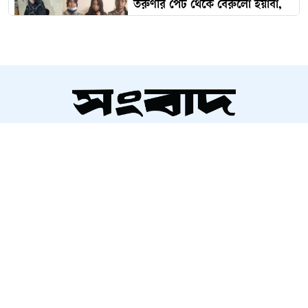
তরুণীর পেট থেকে বেরুলো ইয়াবা,
অতঃপর...
ভারত থেকে ২ টন টিয়ার শেল
আমদানি
সম্পাদক ও প্রকাশক
‘কিসের হাসিনা? তার চেহারা কি দেখা
আলতামাশ কবির
গেছে?’
নির্বাহী সম্পাদক
শাহরিয়ার করিম
প্রধান, ডিজিটাল সংস্করণ
ইতালিতে বাংলাদেশ বিমানের ফ্লাইটের
রাশেদ আহমেদ
জরুরি অবতরণ
প্রধানমন্ত্রী রোববার চট্টগ্রাম ও
কক্সবাজারে যাচ্ছেন