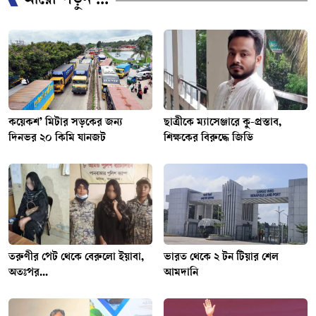
আরো পড়ুন ...
কয়েকশ’ মিটার সড়কের জন্য
ছাত্রীকে ম্যাসেঞ্জারে কু-প্রস্তাব,
দিনভর ২০ কিমি যানজট
শিক্ষকের বিরুদ্ধে জিডি
তরুণীর পেট থেকে বেরুলো ইয়াবা,
ভারত থেকে ২ টন টিয়ার শেল
অতঃপর...
আমদানি