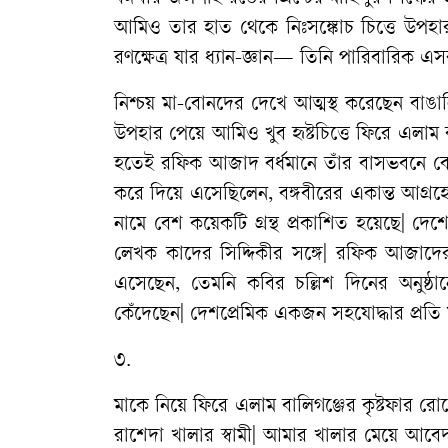
আমিও তার হাত থেকে নিঃসঙ্কোচ চিত্তে উপহার
রণক্ষেত্র যার ধ্যান-জ্ঞান— তিনি পারিবারিক
নিশ্চয় মা-বোনদের দেখে আত্মস্থ করেছেন বাঙ
উপহার পেয়ে আমিও খুব হৃষ্টচিত্তে ফিরে এলাম 
হতেই রফিক আজাদ বর্ধমানে তাঁর বাসভবনে বেশ
করে দিয়ে এসেছিলেন, বঙ্গবীরের একান্ত আগ্রহেই
নামে বেশ কয়েকটি গ্রন্থ প্রকাশিত হয়েছে|
লেখক কাদের সিদ্দিকীর সঙ্গে| রফিক আজাদের প
এসেছেন, তেমনি কবির চল্লিশ দিনের অনুষ্ঠ
কেঁদেছেন| দেশপ্রেমিক একজন সহযোদ্ধার প্রতি য
৩.
মাকে নিয়ে ফিরে এলাম বালিগঞ্জের কৃষ্টফার 
রাশেদা খালার স্বামী| আমার খালার মেয়ে আব