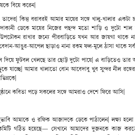
েয়েকে বিয়ে করেন|
ছে তাদের| কিন্তু বরাবরই আমার মায়ের সঙ্গে খালু-খালার একটা
ে দোকানী ডেকে মায়ের নিজের পছন্দ মতো শাড়ি ও দুটো শাল
ের উপঢৌকন রাখার জন্যে পীরবাড়িতে যখন আর জায়গা থাকে ন
 বেদান-আঙুর-আপেল ছাড়াও নানা রকম ফল-মূলে ঠাসা থাকে সর্বক
ল দিয়ে ফুটবল খেলছে তার ছোট্ট দুটো পায়ে| এ বাড়িতেও তার
 ঢুকে যাচ্ছে| আমার খালাতো বোন আবেদাবু খুব সুন্দর নীল রঙ্গ
ভিন্নকে|
নুষ্ঠানে কবিতা পড়ে সকলের সঙ্গে আমরাও দেশে ফিরে আসি|
ুভাবি আমাকে ও রফিক আজাদকে ডেকে পাঠালেন| লক্ষ্য হলো
্তন কমিটি গঠিত হয়েছে— সেখানে আমাদের দুজনকে কাজ করত