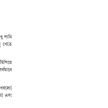
ধু পানি
ু খেতে
 মিশিয়ে
্ধমানে
 ধরলো|
লো| এবং