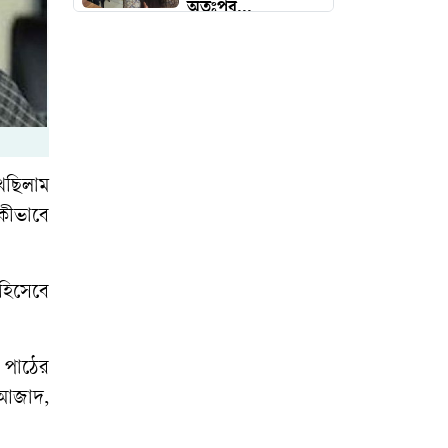
অতঃপর...
ভারত থেকে ২ টন
টিয়ার শেল আমদানি
‘কিসের হাসিনা? তার
চেহারা কি দেখা
খেছিলাম
গেছে?’
 কীভাবে
ইতালিতে বাংলাদেশ
বিমানের ফ্লাইটের
 হিসেবে
জরুরি অবতরণ
 পাঠের
প্রধানমন্ত্রী রোববার
 আজাদ,
চট্টগ্রাম ও কক্সবাজারে
যাচ্ছেন