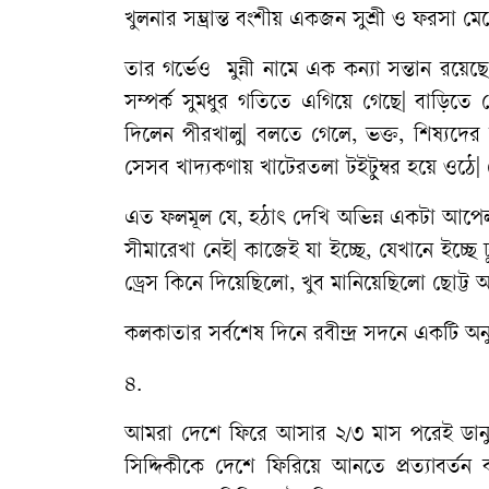
খুলনার সম্ভ্রান্ত বংশীয় একজন সুশ্রী ও ফরসা ম
তার গর্ভেও মুন্নী নামে এক কন্যা সন্তান রয়ে
সম্পর্ক সুমধুর গতিতে এগিয়ে গেছে| বাড়িত
দিলেন পীরখালু| বলতে গেলে, ভক্ত, শিষ্যদ
সেসব খাদ্যকণায় খাটেরতলা টইটুম্বর হয়ে ওঠে|
এত ফলমূল যে, হঠাৎ দেখি অভিন্ন একটা আপে
সীমারেখা নেই| কাজেই যা ইচ্ছে, যেখানে ইচ্ছে
ড্রেস কিনে দিয়েছিলো, খুব মানিয়েছিলো ছোট্ট অ
কলকাতার সর্বশেষ দিনে রবীন্দ্র সদনে একটি অ
৪.
আমরা দেশে ফিরে আসার ২/৩ মাস পরেই ডান
সিদ্দিকীকে দেশে ফিরিয়ে আনতে প্রত্যাবর