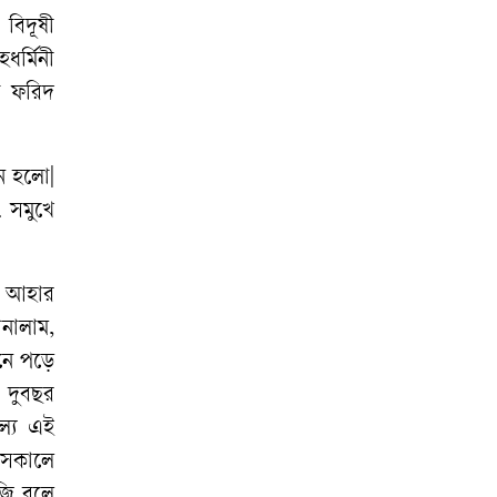
বিদূষী
ধর্মিনী
শে ফরিদ
ে হলো|
. সমুখে
ায় আহার
নালাম,
মনে পড়ে
 দুবছর
ুল্য এই
 সকালে
্বি বলে