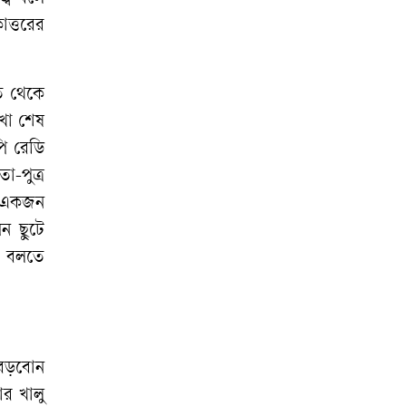
ত্তরের
ত থেকে
েখা শেষ
পি রেডি
া-পুত্র
ে একজন
মন ছুটে
ে বলতে
র বড়বোন
র খালু