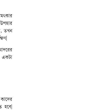
 চমৎকার
 উপহার
া, তখন
্ষণ|
 আদরের
ের একটা
 কাদের
ে হবে|