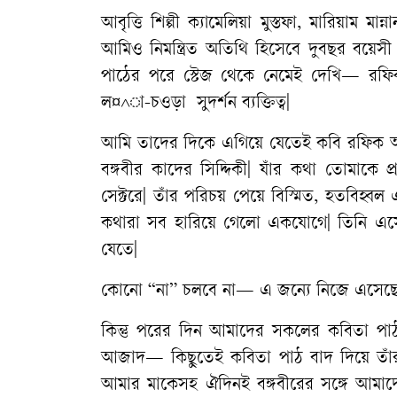
আবৃত্তি শিল্পী ক্যামেলিয়া মুস্তফা, মারিয়াম
আমিও নিমন্ত্রিত অতিথি হিসেবে দুবছর বয়েসী 
পাঠের পরে স্টেজ থেকে নেমেই দেখি— রফ
ল¤^া-চওড়া সুদর্শন ব্যক্তিত্ব|
আমি তাদের দিকে এগিয়ে যেতেই কবি রফিক আ
বঙ্গবীর কাদের সিদ্দিকী| যাঁর কথা তোমাকে প
সেক্টরে| তাঁর পরিচয় পেয়ে বিস্মিত, হতবিহ্
কথারা সব হারিয়ে গেলো একযোগে| তিনি এসে
যেতে|
কোনো “না” চলবে না— এ জন্যে নিজে এসেছে
কিন্তু পরের দিন আমাদের সকলের কবিতা পাঠ 
আজাদ— কিছুতেই কবিতা পাঠ বাদ দিয়ে তাঁর স
আমার মাকেসহ ঐদিনই বঙ্গবীরের সঙ্গে আমাদে