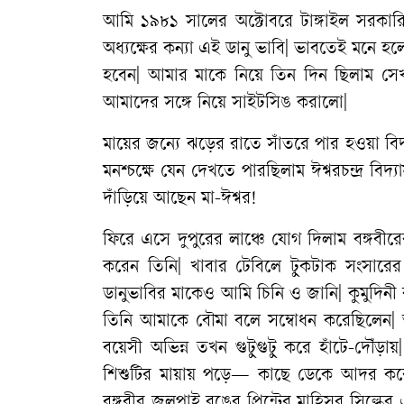
আমি ১৯৮১ সালের অক্টোবরে টাঙ্গাইল সরকার
অধ্যক্ষের কন্যা এই ডানু ভাবি| ভাবতেই মনে হলো 
হবেন| আমার মাকে নিয়ে তিন দিন ছিলাম সেখান
আমাদের সঙ্গে নিয়ে সাইটসিঙ করালো|
মায়ের জন্যে ঝড়ের রাতে সাঁতরে পার হওয়া বি
মনশ্চক্ষে যেন দেখতে পারছিলাম ঈশ্বরচন্দ্র ব
দাঁড়িয়ে আছেন মা-ঈশ্বর!
ফিরে এসে দুপুরের লাঞ্চে যোগ দিলাম বঙ্গবীরে
করেন তিনি| খাবার টেবিলে টুকটাক সংসারের
ডানুভাবির মাকেও আমি চিনি ও জানি| কুমুদিনী
তিনি আমাকে বৌমা বলে সম্বোধন করেছিলেন| 
বয়েসী অভিন্ন তখন গুটুগুটু করে হাঁটে-দৌঁড়
শিশুটির মায়ায় পড়ে— কাছে ডেকে আদর কর
বঙ্গবীর জলপাই রঙের প্রিন্টের মাহিসুর সিল্