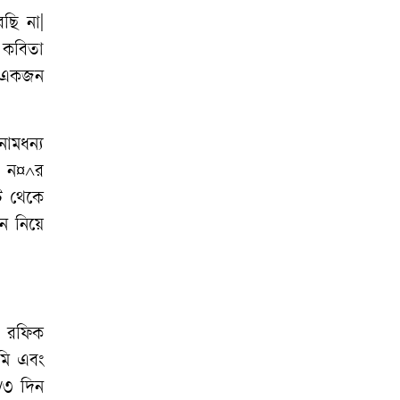
রছি না|
স্বাধীন গণমাধ্যমেই
র কবিতা
গণতন্ত্রের সমৃদ্ধি
ন একজন
ঊর্ধ্বতন কর্মকর্তাদের
নিয়ে অপপ্রচার, সতর্ক
ামধন্য
করল পুলিশ
১১ ন¤^র
ঁট থেকে
ে নিয়ে
ন রফিক
মি এবং
/৩ দিন