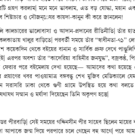
টি গ্রহণ করলাম| মনে মনে ভাবলাম, এত বড় যোদ্ধা, মহান একা
 এসব শিষ্টাচার ও সৌজন্েযর কায়দা-কানুন কী করে জানলেন!
ালি কালচারের ভালোবাসা ও আদান-প্রদানের রীতিনীতি| তাঁর হা
কলকাতায় খালুর বাড়িতে| পরবর্তী সময়ে তাঁর “স্বাধীনতা-৭১” ল
 কয়েকদিন থেকে বইয়ের বানান ও সার্বিক প্রুফ দেখে পাণ্ডুলি
| এরপর অবশ্য তাঁর “কাদেরিয়া বাহিনীর জনযুদ্ধ”, বজ্রকণ্ঠ, পিত
 দেশে ফেরার পরে বইমেলায় দেখা হয়েছে— আমাদের কথা হয়েছ
্রয়াণের খবর পাওয়ামাত্র বঙ্গবন্ধু শেখ মুজিব মেডিক্যালে যে
ানে সরাসরি ঢাকা থেকে গুণী গ্রামে উপস্থিত হয়ে কথা বলত
থাযথ সম্মান ও মর্যাদা দিয়েছেন তিনি অকৃপণ হস্তে|
রোডের পীরবাড়ি| সেই সময়ের গদ্দিনসীন পীর সাহেব ছিলেন মায়ে
েদা আপাকে জন্ম দিয়ে পরপারে চলে গেছেন বহু আগে| পরে আমা