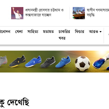
প্রধানমন্ত্রী রোববার চট্টগ্রাম ও
স্বাধীন গণমাধ্যমে
কক্সবাজারে যাচ্ছেন
সমৃদ্ধি
িনোদন
খেলা
সাহিত্য
মতামত
চাকরির
ফিচার
আরও
খবর
কু দেখেছি