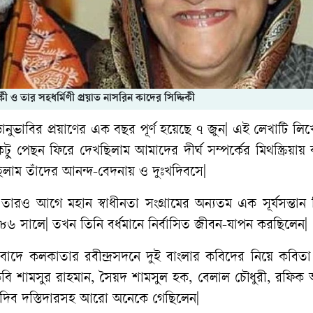
িকী ও তার সহধর্মিণী প্রয়াত নাসরিন কাদের সিদ্দিকী
ানুভাবির প্রয়াণের এক বছর পূর্ণ হয়েছে ৭ জুন| এই লেখাটি লি
একটু পেছন ফিরে দেখছিলাম আমাদের দীর্ঘ সম্পর্কের মিথস্ক্রিয়ায়
 তাঁদের আনন্দ-বেদনায় ও দুঃখদিবসে|
| তারও আগে মহান স্বাধীনতা সংগ্রামের অন্যতম এক সূর্যসন্তান
 ১৯৮৬ সালে| তখন তিনি বর্ধমানে নির্বাসিত জীবন-যাপন করছিলেন|
বাদে কলকাতার রবীন্দ্রসদনে দুই বাংলার কবিদের নিয়ে কবিতা
ি শামসুর রাহমান, সৈয়দ শামসুল হক, বেলাল চৌধুরী, রফিক
 ত্রিদিব দস্তিদারসহ আরো অনেকে গেছিলেন|