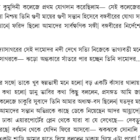
ি কুমুদিনী কলেজে প্রথম যোগদান করেছিলাম— সেই কলেজের 
নিশ্চয় তিনি গুণী মায়ের গুণী সন্তান হিসেবে বঙ্গবীরের যোগ্য সহ
ে| ফরিদ ছিলো আমাদের সার্বক্ষণিক সঙ্গী| বঙ্গবীরের নির্দে
দ্যাসাগরের সেই দামোদর নদী দেখে সত্যি নিজেকে ভাগ্যবতী মন
িদ্যাসাগরকে— ঝড়ো অন্ধকারে সাঁতরে পার হচ্ছেন তিনি দামোদর..
র সঙ্গে| তাকে খুব স্বল্পভাষী মনে হলো| বড় একটি কাঁসার থাল
 কথা হলো| ডানু ভাবির কথা কিছু বললেন, প্রসঙ্গত আমি জা
 কলেজে চাকুরি সুবাদে তিনি আমার অধ্যক্ষ-বস ছিলেন| যতদূর 
আমাদের সন্তান অভিন্নকে কাছে ডেকে নিয়েছেন আদর আহ্লাদে|
ায়| ঢাকা এয়ারপোর্টের প্লেন থেকে যারা বা যে দেখেছে— দেবত
েছে| বর্ধমান থেকে যেদিন ফিরে আসবো— ঝকঝকে সোনালি
কের একটা শাড়ি আমার হাতে দিয়ে বললেন ঢাকায় গিয়ে এটা পরো| জ