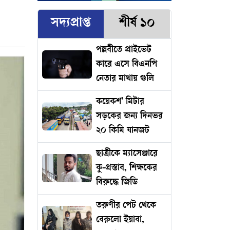
সদ্যপ্রাপ্ত
শীর্ষ ১০
পল্লবীতে প্রাইভেট
কারে এসে বিএনপি
নেতার মাথায় গুলি
কয়েকশ’ মিটার
সড়কের জন্য দিনভর
২০ কিমি যানজট
ছাত্রীকে ম্যাসেঞ্জারে
কু-প্রস্তাব, শিক্ষকের
বিরুদ্ধে জিডি
তরুণীর পেট থেকে
বেরুলো ইয়াবা,