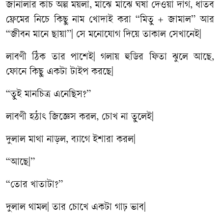
জানালার কাচ অল্প ময়লা, মাঝে মাঝে ঘষা দেওয়া দাগ, ধাতব
ফ্রেমের নিচে কিছু নাম খোদাই করা “মিতু + জামাল” আর
“জীবন মানে ছায়া”| সে মনোযোগ দিয়ে তাকাল সেখানেই|
লাবণী ঠিক তার পাশেই| গলায় হুডির ফিতা ঝুলে আছে,
ফোনে কিছু একটা টাইপ করছে|
“তুই মানচিত্র এনেছিস?”
লাবণী হঠাৎ জিজ্ঞেস করল, চোখ না তুলেই|
দুলাল মাথা নাড়ল, ব্যাগে ইশারা করল|
“আছে|”
“তোর খাতাটা?”
দুলাল থামল| তার চোখে একটা গাঢ় ভাব|