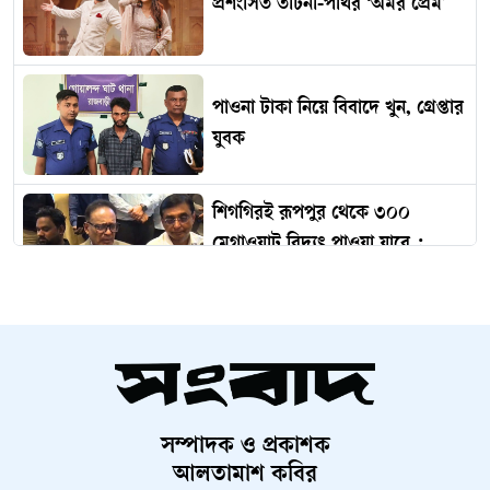
প্রশংসিত তটিনী-পার্থর ‘অমর প্রেম’
পাওনা টাকা নিয়ে বিবাদে খুন, গ্রেপ্তার
যুবক
শিগগিরই রূপপুর থেকে ৩০০
মেগাওয়াট বিদ্যুৎ পাওয়া যাবে :
প্রযুক্তি মন্ত্রী
সুনামগঞ্জে বিশ্বকবির প্রয়াণ দিবসে
শ্রদ্ধা ও সংগীতানুষ্ঠান
সম্পাদক ও প্রকাশক
ঢাকা-কলকাতা ট্রেন চালুর বিষয়ে যা
আলতামাশ কবির