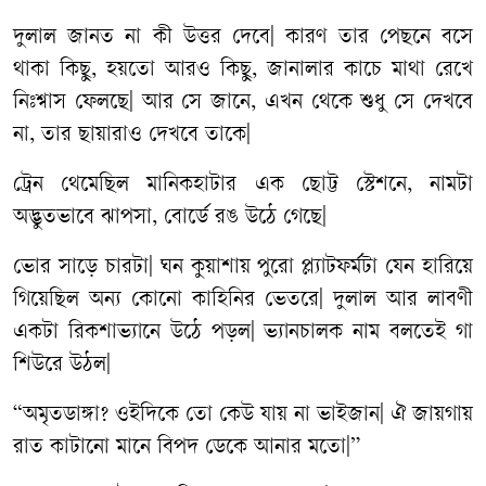
দুলাল জানত না কী উত্তর দেবে| কারণ তার পেছনে বসে
থাকা কিছু, হয়তো আরও কিছু, জানালার কাচে মাথা রেখে
নিঃশ্বাস ফেলছে| আর সে জানে, এখন থেকে শুধু সে দেখবে
না, তার ছায়ারাও দেখবে তাকে|
ট্রেন থেমেছিল মানিকহাটার এক ছোট্ট স্টেশনে, নামটা
অদ্ভুতভাবে ঝাপসা, বোর্ডে রঙ উঠে গেছে|
ভোর সাড়ে চারটা| ঘন কুয়াশায় পুরো প্ল্যাটফর্মটা যেন হারিয়ে
গিয়েছিল অন্য কোনো কাহিনির ভেতরে| দুলাল আর লাবণী
একটা রিকশাভ্যানে উঠে পড়ল| ভ্যানচালক নাম বলতেই গা
শিউরে উঠল|
“অমৃতডাঙ্গা? ওইদিকে তো কেউ যায় না ভাইজান| ঐ জায়গায়
রাত কাটানো মানে বিপদ ডেকে আনার মতো|”