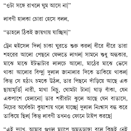
“ওটা সঙ্গে রাখলে ঘুম আসে না|”
লাবণী হালকা চোরা হেসে বলল,
“তাহলে ঠিকই জায়গায় যাচ্ছিস|”
ট্রেন হুইসেল দিল| চাকা ঘুরতে শুরু করল| ধীরে ধীরে তারা
শহরের আলো পেছনে ফেলতে লাগল| সামনে শুধু অন্ধকার,
মাঝে মাঝে ইটভাটার লালচে আলো, মাঠের মাঝে ভেসে
থাকা আলোর বিন্দু| দুলাল জানালার দিকে তাকিয়ে থাকল|
কিন্তু সে হঠাৎ চমকে উঠল, তার পিছনে দাঁড়িয়ে আছে এক
ছায়ামূর্তি| নারী, মাথা নিচু, ঘোমটা টানা| ঘাড় বাঁকা, যেন
একপাশে হেলানো| তার শরীরটা ঝুলে আছে যেন বাতাসে,
নিচের অর্ধেকটা কুয়াশায় গলে যাচ্ছে| দুলাল নিঃশ্বাস বন্ধ করে
তাকিয়ে ছিল| কিন্তু লাবণী তখনও ফোনে টাইপ করছে|
“এই দ্যাখ, আমার গুগল ম্যাপে অমৃতডাঙ্গা বলে কিছুই নেই