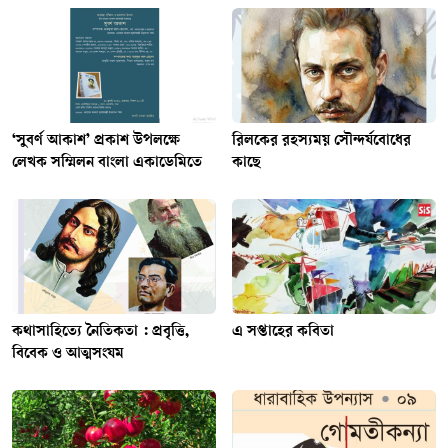
‘সুবর্ণ আকাশ’ প্রকাশ উপলক্ষে
রিলকের রহস্যময় সৌন্দর্যবোধের
লেখক সম্মিলন বাংলা একাডেমিতে
কাছে
কথাসাহিত্যে নৈতিকতা : প্রবৃত্তি,
এ সপ্তাহের কবিতা
বিবেক ও আত্মসংযম