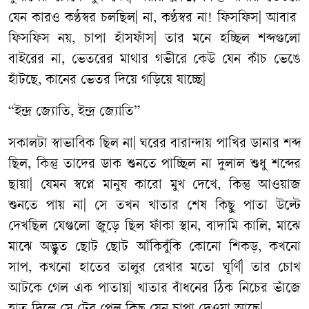
যেন কারও কণ্ঠস্বর চলছিল| না, কণ্ঠস্বর না! ফিসফিস| আবার
ফিসফিস নয়, চাপা হাঁসফাঁস| তার মনে হচ্ছিল শব্দগুলো
বাইরের না, ভেতরের মাথার গভীরে কেউ যেন কাঁচ ভেঙে
হাঁটছে, কানের ভেতর দিয়ে গড়িয়ে যাচ্ছে|
“ইন্দ্র জ্যোতি, ইন্দ্র জ্যোতি”
সকালটা স্বাভাবিক ছিল না| ঘরের বারান্দায় পাখির ডানার শব্দ
ছিল, কিন্তু তাদের ডাক শুনতে পাচ্ছিল না দুলাল শুধু শব্দের
ছায়া| যেমন স্বপ্নে মানুষ কারো মুখ দেখে, কিন্তু আওয়াজ
শুনতে পায় না| সে তখন খাতার শেষ কিছু পাতা উল্টে
দেখছিল যেগুলো জুড়ে ছিল ফাঁকা স্থান, বাদামি কালি, মাঝে
মাঝে অদ্ভুত ছোট ছোট আঁকিবুঁকি কোনো শিকড়, কখনো
সাপ, কখনো হাতের তালুর রেখার মতো ঘূর্ণি| তার চোখ
আটকে গেল এক পাতায়| খাতার বাঁধনের ঠিক নিচের ভাঁজে