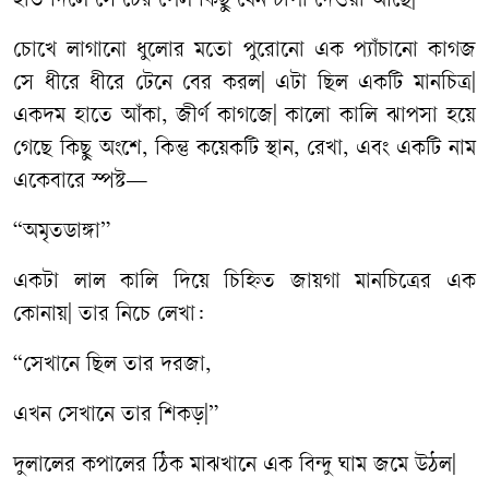
হাত দিলে সে টের পেল কিছু যেন চাপা দেওয়া আছে|
চোখে লাগানো ধুলোর মতো পুরোনো এক প্যাঁচানো কাগজ
সে ধীরে ধীরে টেনে বের করল| এটা ছিল একটি মানচিত্র|
একদম হাতে আঁকা, জীর্ণ কাগজে| কালো কালি ঝাপসা হয়ে
গেছে কিছু অংশে, কিন্তু কয়েকটি স্থান, রেখা, এবং একটি নাম
একেবারে স্পষ্ট—
“অমৃতডাঙ্গা”
একটা লাল কালি দিয়ে চিহ্নিত জায়গা মানচিত্রের এক
কোনায়| তার নিচে লেখা:
“সেখানে ছিল তার দরজা,
এখন সেখানে তার শিকড়|”
দুলালের কপালের ঠিক মাঝখানে এক বিন্দু ঘাম জমে উঠল|