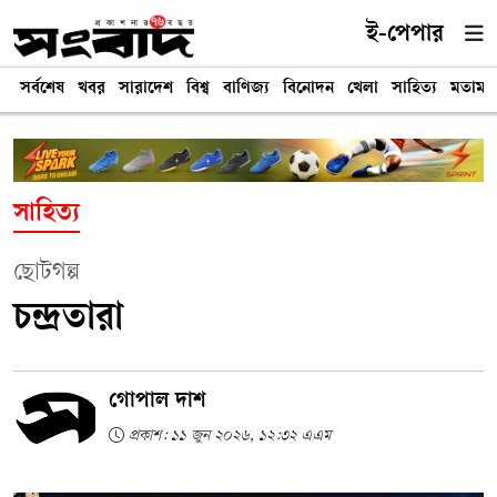
ই-পেপার
সর্বশেষ
খবর
সারাদেশ
বিশ্ব
বাণিজ্য
বিনোদন
খেলা
সাহিত্য
মতামত
সাহিত্য
ছোটগল্প
চন্দ্রতারা
গোপাল দাশ
প্রকাশ: ১১ জুন ২০২৬, ১২:৩২ এএম