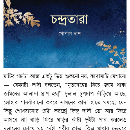
মাটির গন্ধটা আজ একটু ভিন্ন| শুকনো নয়, কাদামাটি মেশানো
— যেমনটা দাদী বলতেন, “মৃতদেহের নিচে জমে থাকা
জমিনের আলাদা ঘ্রাণ হয়|” দুলাল চুপচাপ দাঁড়িয়ে আছে,
লোহার শানবাঁধানো কবরে সামনের কাদা হাতে ঘষছে, যেন
কিছু শোধরানোর চেষ্টা করছে| কিন্তু দাদী তো আর ফিরে
আসবে না| বাড়ি ফিরে ঘড়ির কাঁটা দুইটা পার করলেও
দুলালের চোখে ঘুম নেই| শরীর ক্লান্ত, কিন্তু মাথার ভেতরে