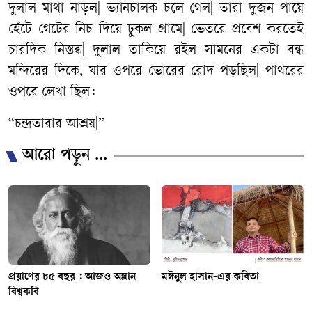
দুলাল মাথা নাড়ল| ভ্যানচালক চলে গেল| তারা দুজন পায়ে
হেঁটে গেটের নিচ দিয়ে ঢুকল গ্রামে| ভেতরে প্রবেশ করতেই
চারদিক নিস্তব্ধ| দুলাল তাকিয়ে রইল সামনের একটা বন্ধ
মন্দিরের দিকে, যার ওপরে ভোরের রোদ পড়ছিল| পাথরের
ওপরে লেখা ছিল:
“চন্দ্রতারার আশ্রয়|”
আরো পড়ুন ...
প্রয়াণের ৮৫ বছর : আজও অম্লান
মঈনুল হাসান-এর কবিতা
বিশ্বকবি