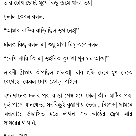
তার চোখ ছোট, মুখে কিছু জমে থাকা ভয়|
দুলাল কেবল বলল,
“আমার দাদির বাড়ি ছিল ওখানেই|”
চালক কিছু বলল না| শুধু মাথা নিচু করে বলল,
“দেখি পারি কি না| ওইদিক কুয়াশা খুব ঘন আজ|”
লাবণী ঠাণ্ডায় কাঁপছিল হালকা| তার হুডি টেনে মুখ ঢেকে
রেখেছে, কেবল চোখ জোড়া বাইরে|
ঘণ্টাখানেক চলার পর, রাস্তা শেষ হয়ে গেল| কাঁচা মাটির পথ,
দুই পাশে ধানক্ষেত, সবকিছুই কুয়াশায় ভেজা, নিঃশব্দ| সামনে
অন্ধকারে উদ্ভাসিত হতে লাগল এক কাঠের ফ্রেম আর
পাথরের গাঁথনি,