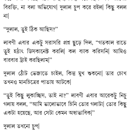
বিরক্তি, না বলা অভিযোগ| দুলাল চুপ করে রইল| কিছু বলল
না|
“দুলাল, তুই ঠিক আছিস?”
লাবণী এবার একটু সরাসরি প্রশ্ন ছুড়ে দিল, “গতকাল রাতে
তুই হঠাৎ ডিসকানেক্ট করলি| কল ব্যাক করিসনি| আমিও
বারবার ট্রাই করছিলাম|”
দুলাল ঠোঁট ভেজাতে চাইল, কিন্তু মুখ শুকনো| তার চোখ
তখনও মানচিত্রের পাতায় আটকে|
“তুই কিছু লুকাচ্ছিস, তাই না?” লাবণী এবার আরেকটু নিচু
গলায় বলল, “আমি ভালোভাবে চিনি তোর গলাটা| তোর কিছু
একটা হয়েছে, আর সেটা কেমন অস্বাভাবিক|”
দুলাল তখনো চুপ|