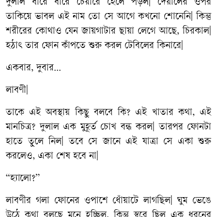
দুলাল ধীরে ধীরে চেয়ারে হেলে পড়ল| দেয়ালের ওপর
তাকিয়ে ভাবল এই নাম তো সে আগে কখনো শোনেনি| কিন্তু
শরীরের কোথাও যেন জায়গাটার ছায়া লেগে আছে, চিরকাল|
হঠাৎ তার ফোন কাঁপতে শুরু করল টেবিলের কিনারে|
একবার, দুবার...
লাবণী|
তাকে এই অবস্থায় কিছু বলবে কি? এই খাতার কথা, এই
মানচিত্র? দুলাল এক মুহূর্ত চোখ বন্ধ করল| তারপর ফোনটা
হাতে তুলে নিল| তবে সে জানে এই যাত্রা সে একা শুরু
করলেও, একা শেষ হবে না|
“হ্যালো?”
লাবণীর গলা ফোনের ওপাশে ধোঁয়াটে লাগছিল| ঘুম ভেঙে
উঠে কথা বলছে মনে হচ্ছিল, কিন্তু স্বরে ছিল এক ধরনের