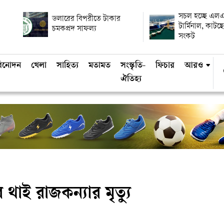
সচল হচ্ছে এল
ডলারের বিপরীতে টাকার
টার্মিনাল, কাটছে 
চমকপ্রদ সাফল্য
সংকট
িনোদন
খেলা
সাহিত্য
মতামত
সংস্কৃতি-
ফিচার
আরও
ঐতিহ্য
থাই রাজকন্যার মৃত্যু