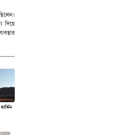
দৈনিকগুলোর
শিরোনাম
 ছিলেন।
্য দিয়ে
লৌহজংয়ে ইয়াবাসহ
যবস্থার
গ্রেপ্তার ১
নাগপতি অনন্তের
মণিবৃষ্টি থেকেই জন্ম
মণিপুরের নাম!
মার্কিন