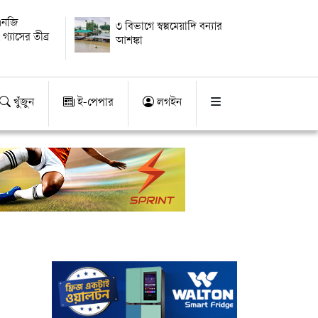
এনজি
৩ বিভাগে স্বল্পমেয়াদি বন্যার
গ্যাসের তীব্র
আশঙ্কা
খুঁজুন
ই-পেপার
লগইন