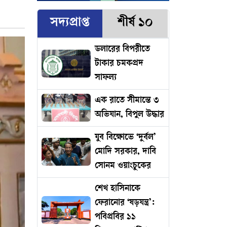
সদ্যপ্রাপ্ত
শীর্ষ ১০
ডলারের বিপরীতে
টাকার চমকপ্রদ
সাফল্য
এক রাতে সীমান্তে ৩
অভিযান, বিপুল উদ্ধার
যুব বিক্ষোভে ‘দুর্বল’
মোদি সরকার, দাবি
সোনম ওয়াংচুকের
শেখ হাসিনাকে
ফেরানোর ‘ষড়যন্ত্র’:
পবিপ্রবির ১১