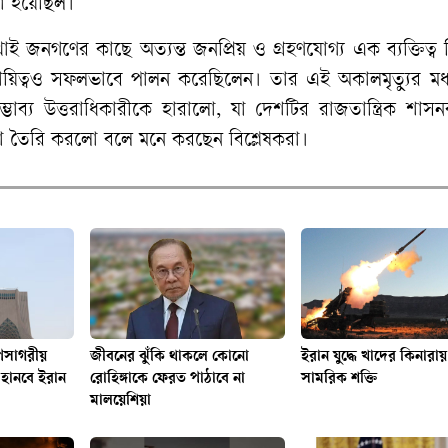
খা হয়েছিল।
ই জনগণের কাছে অত্যন্ত জনপ্রিয় ও গ্রহণযোগ্য এক ব্যক্তিত্ব
ের দায়িত্বও সফলভাবে পালন করেছিলেন। তার এই অকালমৃত্যুর মধ
্য উত্তরাধিকারীকে হারালো, যা দেশটির রাজতান্ত্রিক শাসনব্
্যতা তৈরি করলো বলে মনে করছেন বিশ্লেষকরা।
পসাগরীয়
জীবনের ঝুঁকি থাকলে কোনো
ইরান যুদ্ধে খাদের কিনারায় 
হানবে ইরান
রোহিঙ্গাকে ফেরত পাঠাবে না
সামরিক শক্তি
মালয়েশিয়া