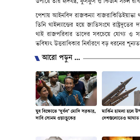
উপায়ে তার হৃদযন্ত্র, ফুসফুস ও কিডনি সচল রা
​পেশায় আইনবিদ রাজকন্যা বাজরাকিতিইয়াভা থা
তিনি থাইল্যান্ডের হয়ে জাতিসংঘে রাষ্ট্রদূত
থাই রাজপরিবার তাদের সবচেয়ে যোগ্য ও সম্ভাব
ভবিষ্যৎ উত্তরাধিকার নির্ধারণে বড় ধরনের শূন
আরো পড়ুন ...
যুব বিক্ষোভে ‘দুর্বল’ মোদি সরকার,
মার্কিন হামলা হলে উ
দাবি সোনম ওয়াংচুকের
দেশগুলোতেও আঘাত 