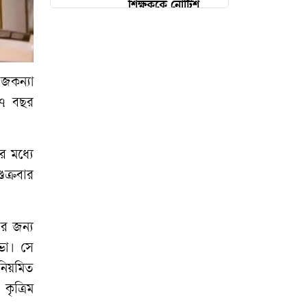
শিক্ষককে নোটিশ
কাজীর বিরুদ্ধে
শ্লীলতাহানির
অভিযোগ, গণধোলাই
জকন্যা
৪৭ বছর
৭০% রায় উপেক্ষা
করছে সরকার,
অভিযোগ ১১ দলীয়
র মধ্যে
জোটের
ক্রবার
সচল হচ্ছে এলএনজি
ার জন্য
টার্মিনাল, কাটছে
ভা। সে
গ্যাসের তীব্র সংকট
নিয়মিত
ৃত্রিম
আজকের জাতীয়