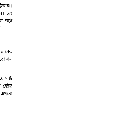
িকানা।
বে। এই
 কষ্টে
”
 তারেক
 কোদাল
ে মাটি
হেক্টর
ে এখনো