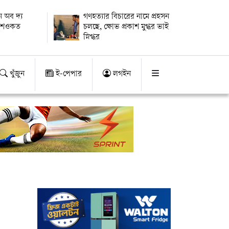
 অব দ্য
গণহত্যার বিচারের নামে প্রহসন
ায় শওকত
চলছে, ক্ষোভ প্রকাশ মুগ্ধর ভাই
স্নিগ্ধর
খুঁজুন
ই-পেপার
লগইন