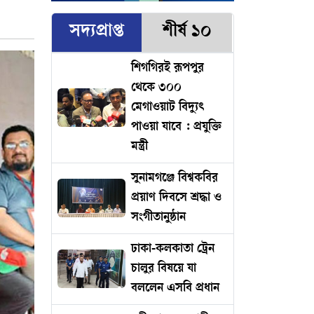
সদ্যপ্রাপ্ত
শীর্ষ ১০
শিগগিরই রূপপুর
থেকে ৩০০
মেগাওয়াট বিদ্যুৎ
পাওয়া যাবে : প্রযুক্তি
মন্ত্রী
সুনামগঞ্জে বিশ্বকবির
প্রয়াণ দিবসে শ্রদ্ধা ও
সংগীতানুষ্ঠান
ঢাকা-কলকাতা ট্রেন
চালুর বিষয়ে যা
বললেন এসবি প্রধান