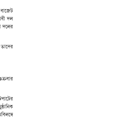
 বাজেট
রোধী দল
ী দলের
। তাদের
ুক্রবার
ুটপাটের
্ঠানিক
িলম্বে