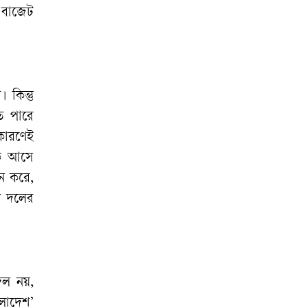
 বাজেট
 কিন্তু
ে পারে
 কারণেই
কে আসে
দন করে,
ধী দলের
দল নয়,
লাদেশ’