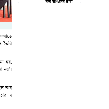
নদী ভাঙনের স্থায়ী
সমাধানে বড় প্রকল্পের
আশ্বাস পানি সম্পদ
প্রতিমন্ত্রীর
বদলাতে
তনু হত্যা মামলা :
ি তৈরি
জামিন স্থগিতের পর
হাফিজুর ফের গ্রেপ্তার
নো হয়,
প্রথম চট্টগ্রাম ও
নো নয়’।
কক্সবাজার সফরে
প্রধানমন্ত্রী, চোখ
মাতারবাড়ি মেগা
ছিল তার
প্রকল্পে
 তার এ
এনসিপি এখন