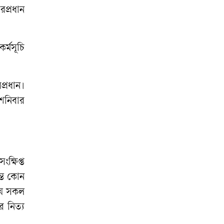
জামায়াতের শিশু
রপ্রধান
সংগঠন
মুসলিম বিশ্বে ‘ঐক্য ও
র্মসূচি
ভ্রাতৃত্বের’ জোর দাবি
ইরানের
্রধান।
 শনিবার
তালাক দেওয়া পুত্রবধূ
ঘরে আনায় শাশুড়িকে
‘কুপিয়ে হত্যা’
ট্রেনের ধাক্কায় প্রাণ
্ষিপ্ত
হারালেন ৯০ বছরের
ন্ত কোন
বৃদ্ধা
যে সকল
ে নিত্য