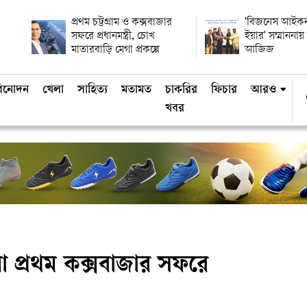
প্রথম চট্টগ্রাম ও কক্সবাজার
'বিজনেস আইকন
সফরে প্রধানমন্ত্রী, চোখ
ইয়ার' সম্মানন
মাতারবাড়ি মেগা প্রকল্পে
আজিজ
িনোদন
খেলা
সাহিত্য
মতামত
চাকরির
ফিচার
আরও
খবর
াটলো প্রথম কক্সবাজার সফরে