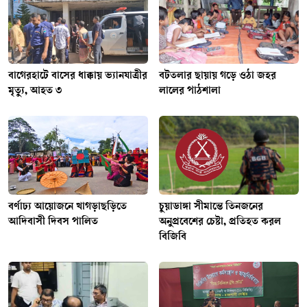
বাগেরহাটে বাসের ধাক্কায় ভ্যানযাত্রীর
বটতলার ছায়ায় গড়ে ওঠা জহর
মৃত্যু, আহত ৩
লালের পাঠশালা
বর্ণাঢ্য আয়োজনে খাগড়াছড়িতে
চুয়াডাঙ্গা সীমান্তে তিনজনের
আদিবাসী দিবস পালিত
অনুপ্রবেশের চেষ্টা, প্রতিহত করল
বিজিবি