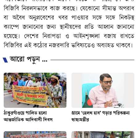
বিজিবি নিরলসভাবে কাজ করছে। যেকোনো সীমান্ত অপরাধ
বা অবৈধ অনুপ্রবেশের খবর পাওয়ার সঙ্গে সঙ্গে নিকটস্থ
ক্যাম্পে জানানোর জন্য স্থানীয়দের প্রতি আহ্বান জানানো
হয়েছে। দেশের নিরাপত্তা ও আইনশৃঙ্খলা বজায় রাখতে
বিজিবির এই কঠোর নজরদারি ভবিষ্যতেও অব্যাহত থাকবে।
আরো পড়ুন ...
ঠাকুরগাঁওয়ে পালিত হলো
গ্রামে ‘হেলথ হাব’ গড়ার পরিকল্পনা
আন্তর্জাতিক আদিবাসী দিবস
স্বাস্থ্যমন্ত্রীর