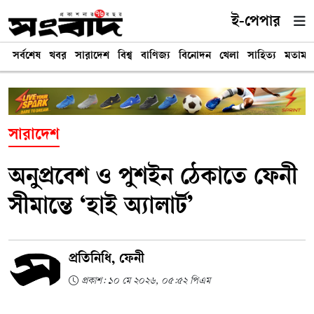
ই-পেপার
সর্বশেষ
খবর
সারাদেশ
বিশ্ব
বাণিজ্য
বিনোদন
খেলা
সাহিত্য
মতামত
সারাদেশ
অনুপ্রবেশ ও পুশইন ঠেকাতে ফেনী
সীমান্তে ‘হাই অ্যালার্ট’
প্রতিনিধি, ফেনী
প্রকাশ: ১০ মে ২০২৬, ০৫:৫২ পিএম