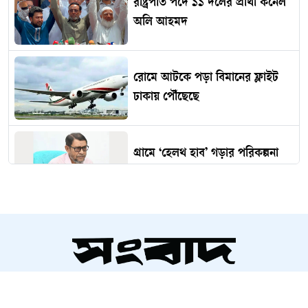
রাষ্ট্রপতি পদে ১১ দলের প্রার্থী কর্নেল
অলি আহমদ
রোমে আটকে পড়া বিমানের ফ্লাইট
ঢাকায় পৌঁছেছে
গ্রামে ‘হেলথ হাব’ গড়ার পরিকল্পনা
স্বাস্থ্যমন্ত্রীর
বাগেরহাটে বাসের ধাক্কায় ভ্যানযাত্রীর
মৃত্যু, আহত ৩
সম্পাদক ও প্রকাশক
বটতলার ছায়ায় গড়ে ওঠা জহর