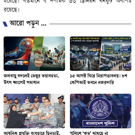
হয়েছে। বর্তমানে ৭ দশমিক ৬৩ ট্রিলিয়ন ঘনফুট অবশিষ্ট
রয়েছে।
আরো পড়ুন ...
জলবায়ু বদলেই ডেঙ্গুর ভয়াবহতা,
১৫ আগস্ট ঘিরে নিরাপত্তাবলয়: ৮শ
উৎস ধ্বংসেই সমাধান
কেপিআই ভবনে নজরদারি
আধুনিক প্রযুক্তি ব্যবহারে ছিনতাই,
পুলিশে ‘ঝড়’ থামছে না