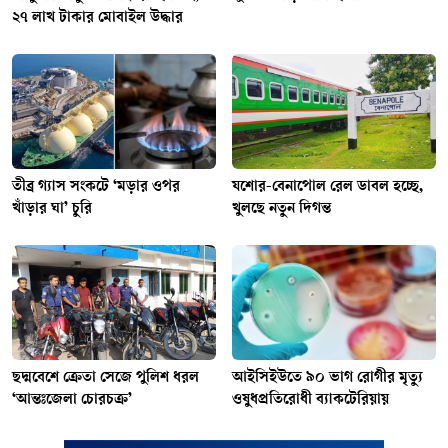
২৭ লাখ টাকার মোবাইল উদ্ধার
তীব্র গ্যাস সংকটে ‘মড়ার ওপর
যশোর-বেনাপোল রেল ডাবল হচ্ছে,
খাঁড়ার ঘা’ চুরি
খুলছে নতুন দিগন্ত
ছদ্মবেশে ক্রেতা সেজে পুলিশ ধরল
আইসিইউতে ৯০ ভাগ রোগীর মৃত্যু
‘আন্তঃজেলা চোরচক্র’
ওষুধপ্রতিরোধী ব্যাকটেরিয়ায়