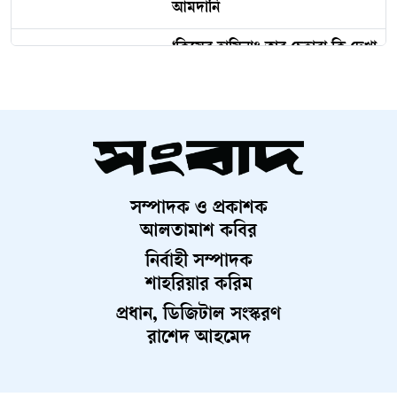
শিক্ষকের বিরুদ্ধে জিডি
তরুণীর পেট থেকে বেরুলো ইয়াবা,
অতঃপর...
ভারত থেকে ২ টন টিয়ার শেল
আমদানি
‘কিসের হাসিনা? তার চেহারা কি দেখা
গেছে?’
ইতালিতে বাংলাদেশ বিমানের ফ্লাইটের
সম্পাদক ও প্রকাশক
জরুরি অবতরণ
আলতামাশ কবির
প্রধানমন্ত্রী রোববার চট্টগ্রাম ও
নির্বাহী সম্পাদক
কক্সবাজারে যাচ্ছেন
শাহরিয়ার করিম
প্রধান, ডিজিটাল সংস্করণ