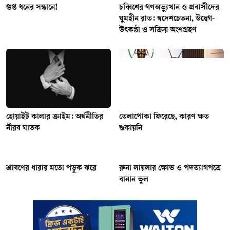
গুপ্ত ধনের সন্ধানে!
চব্বিশের গণঅভ্যুত্থান ও প্রবাসীদের
ঘুমহীন রাত: স্বদেশচেতনা, উদ্বেগ-
উৎকণ্ঠা ও সক্রিয় অংশগ্রহণ
হোয়াইট কালার ক্রাইম: অর্থনীতির
তেলাপোকা ফিরেছে, কারণ ক্ষত
নীরব ঘাতক
শুকায়নি
শ্রাবণের ধারার মতো পড়ুক ঝরে
রুনা লায়লার ক্ষোভ ও পদত্যাগপত্রে
বানান ভুল