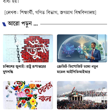
বাধ্য হয়।
[লেখক: শিক্ষার্থী, গণিত বিভাগ, জগন্নাথ বিশ্ববিদ্যালয়]
আরো পড়ুন ...
চব্বিশের জুলাই: রাষ্ট্র রূপান্তরের
ক্রেডিট-ডিপোজিট তথ্যে নতুন
যুগসন্ধি
মডেল আইসিডিআইআর