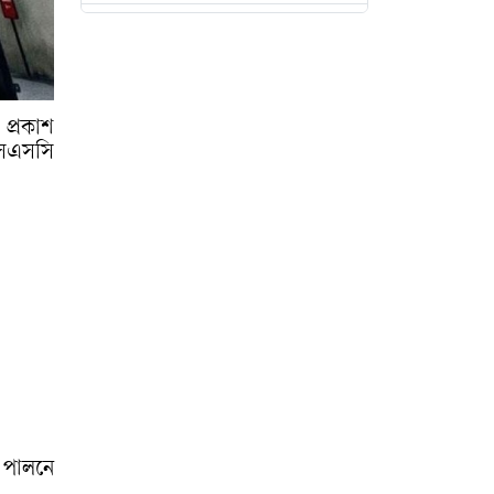
সাকিবের বক্তব্যে
ক্রীড়া প্রতিমন্ত্রীর তীব্র
প্রতিক্রিয়া
 প্রকাশ
এসএসসি
এবার আইস্ক্রিনে
আসছে নাজিফা তুষির
‘অ্যানি’
ছেলের খতনায়
‘এতিমদের’ নিয়ে
মাংস-দই খেলেন
প্রতিমন্ত্রী
ছুটির দিনেই বৈঠক,
এলএনজি কেনার
ব পালনে
অনুমোদন