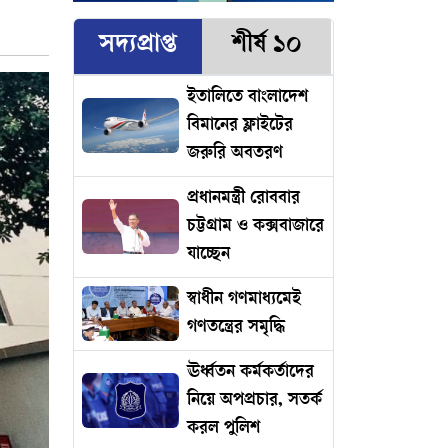
সদ্যপ্রাপ্ত
শীর্ষ ১০
ইতালিতে বাংলাদেশ
বিমানের ফ্লাইটের
জরুরি অবতরণ
প্রধানমন্ত্রী রোববার
চট্টগ্রাম ও কক্সবাজারে
যাচ্ছেন
স্বাধীন গণমাধ্যমেই
গণতন্ত্রের সমৃদ্ধি
ঊর্ধ্বতন কর্মকর্তাদের
নিয়ে অপপ্রচার, সতর্ক
করল পুলিশ