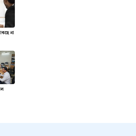
থাকছে না
াল