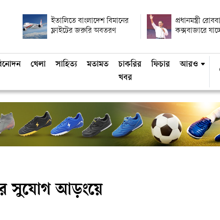
ইতালিতে বাংলাদেশ বিমানের
প্রধানমন্ত্রী রোবব
ফ্লাইটের জরুরি অবতরণ
কক্সবাজারে যাচ্
িনোদন
খেলা
সাহিত্য
মতামত
চাকরির
ফিচার
আরও
খবর
 সুযোগ আড়ংয়ে