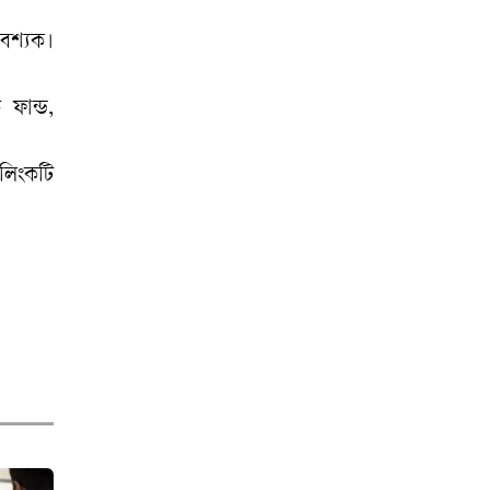
বশ্যক।
রংপুর নগরজুড়ে
মাদকের ফেরিওয়ালা,
 ফান্ড,
আতঙ্কে অভিভাবকরা
 লিংকটি
দিল্লিতে হাসিনার
অনুষ্ঠান, ভারতের
বক্তব্য আগের মতোই