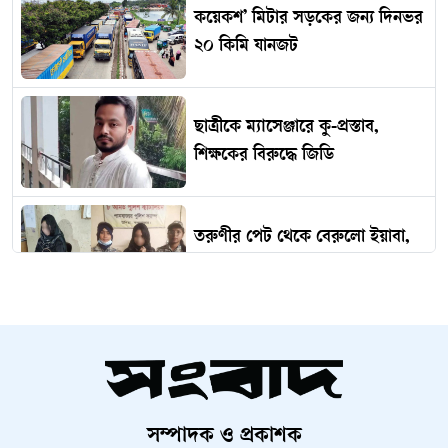
কয়েকশ’ মিটার সড়কের জন্য দিনভর
২০ কিমি যানজট
ছাত্রীকে ম্যাসেঞ্জারে কু-প্রস্তাব,
শিক্ষকের বিরুদ্ধে জিডি
তরুণীর পেট থেকে বেরুলো ইয়াবা,
অতঃপর...
ভারত থেকে ২ টন টিয়ার শেল
আমদানি
সম্পাদক ও প্রকাশক