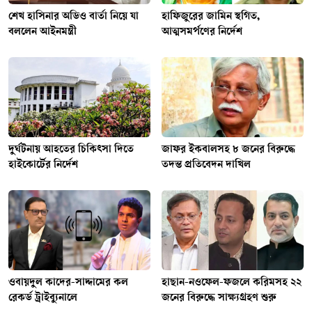
শেখ হাসিনার অডিও বার্তা নিয়ে যা
হাফিজুরের জামিন স্থগিত,
বললেন আইনমন্ত্রী
আত্মসমর্পণের নির্দেশ
দুর্ঘটনায় আহতের চিকিৎসা দিতে
জাফর ইকবালসহ ৮ জনের বিরুদ্ধে
হাইকোর্টের নির্দেশ
তদন্ত প্রতিবেদন দাখিল
ওবায়দুল কাদের-সাদ্দামের কল
হাছান-নওফেল-ফজলে করিমসহ ২২
রেকর্ড ট্রাইব্যুনালে
জনের বিরুদ্ধে সাক্ষ্যগ্রহণ শুরু