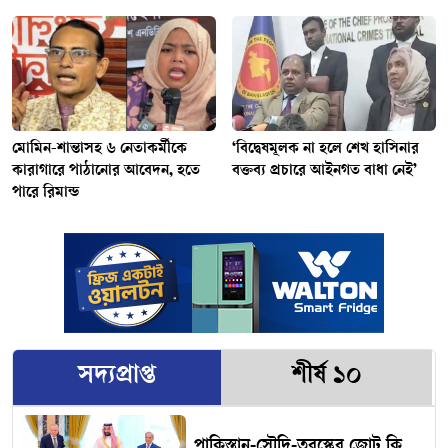
মোমিন-শান্তাসহ ৬ নেতাকর্মীকে
‘বিদ্বেষমূলক না হলে শেখ হাসিনার
কারাগারে পাঠানোর আবেদন, হতে
বক্তব্য প্রচারে আইনগত বাধা নেই’
পারে রিমান্ড
সদ্যপ্রাপ্ত
শীর্ষ ১০
পাকিস্তান-সৌদি-তুরস্কের জোট কি