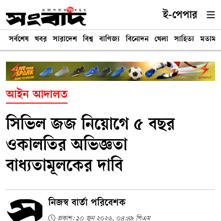
ই-পেপার
সর্বশেষ
খবর
সারাদেশ
বিশ্ব
বাণিজ্য
বিনোদন
খেলা
সাহিত্য
মতামত
আইন আদালত
সিভিল জজ নিয়োগে ৫ বছর
ওকালতির অভিজ্ঞতা
বাধ্যতামূলকের দাবি
নিজস্ব বার্তা পরিবেশক
প্রকাশ: ১০ জুন ২০২৬, ০৪:৪৯ পিএম