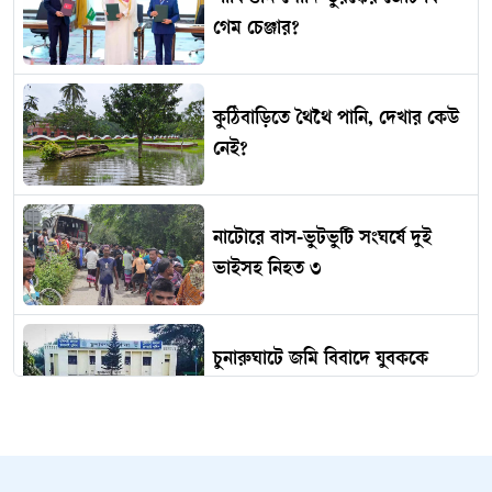
গেম চেঞ্জার?
কুঠিবাড়িতে থৈথৈ পানি, দেখার কেউ
নেই?
নাটোরে বাস-ভুটভুটি সংঘর্ষে দুই
ভাইসহ নিহত ৩
চুনারুঘাটে জমি বিবাদে যুবককে
কুপিয়ে হত্যা
একদিনের মধ্যেই আবার বৃদ্ধি পেল