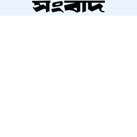
স্বর্ণের দাম
সম্পাদক ও প্রকাশক
মুক্তিযোদ্ধার স্বীকৃতি ছাড়াই ওপাড়ে
আলতামাশ কবির
এক গেরিলা
নির্বাহী সম্পাদক
শাহরিয়ার করিম
প্রধান, ডিজিটাল সংস্করণ
জুলাই স্মৃতি জাদুঘরে এনসিপি নেতারা
রাশেদ আহমেদ
বাকৃবিতে বিজ্ঞানীদের মেলা, বৈপ্লবিক
পরিবর্তনের বার্তা!
রাজধানীতে পুলিশের অভিযান, ২৪
About Us
Contact Us
Terms And Condition
ঘণ্টায় গ্রেফতার ৪৮৫
Privacy Policy
Advertisement
Career
আজকের জাতীয় দৈনিকগুলোর