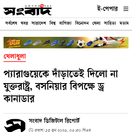
ই-পেপার
সর্বশেষ
খবর
সারাদেশ
বিশ্ব
বাণিজ্য
বিনোদন
খেলা
সাহিত্য
মতামত
খেলাধুলা
প্যারাগুয়েকে দাঁড়াতেই দিলো না
যুক্তরাষ্ট্র, বসনিয়ার বিপক্ষে ড্র
কানাডার
সংবাদ ডিজিটাল রিপোর্ট
প্রকাশ: ১৩ জুন ২০২৬, ০৬:৫০ পিএম