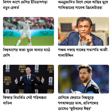
লিগস কাপে মেসির ইতিহাসগড়া
অননুমোদিত লিগে খেলে শাস্তির মুখে
নতুন রেকর্ড
পাকিস্তানের সাবেক ক্রিকেটাররা
বিশ্বকাপের কান্না ভুলে আবার মাঠে
পঞ্চম দফায় সাফের সভাপতি কাজী
মেসি
সালাউদ্দিন
ফিফার বিতর্কিত সেই পরিকল্পনা
মেসিকে ফেরাতে বিশ্বজুড়ে
বাতিল
গণস্বাক্ষরের ডাক, প্রতিপক্ষের
চোখেও ‘ফুটবলের ঈশ্বর’