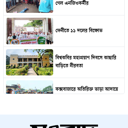
গেল এনজিওকর্মীর
ফেনীতে ১১ দলের বিক্ষোভ
বিশ্বকবির মহাপ্রয়াণ দিবসে কাছারি
বাড়িতে নীরবতা
কক্সবাজারে অতিরিক্ত ভাড়া আদায়ে
জিপ সিন্ডিকেট, অভিযানে জরিমানা
সহপাঠীদের সঙ্গে গোসলে নেমে প্রাণ