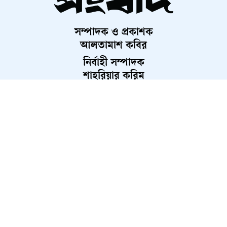
গেল শিশুর
সম্পাদক ও প্রকাশক
দুর্গম পাহাড়ে ৫ শতাধিক মানুষকে
আলতামাশ কবির
বিজিবির চিকিৎসাসেবা
নির্বাহী সম্পাদক
শাহরিয়ার করিম
প্রধান, ডিজিটাল সংস্করণ
মতলবে সড়ক দুর্ঘটনার প্রতিবাদে ৩
রাশেদ আহমেদ
পরিবহনের বাস চলাচল বন্ধ
রাজবাড়ীতে স্টার্লিং সাব-মেশিনগানসহ
গ্রেপ্তার ২
সীমান্তে ৬ কোটি টাকা মূল্যের মাদক
About Us
Contact Us
Terms And Condition
‘কুশ’ জব্দ
Privacy Policy
Advertisement
Career
দুর্ঘটনায় মোটরসাইকেল চালকদের
মৃত্যু কেন বেশি
২০২৬ সংবাদ কর্তৃক সর্বস্বত্ব স্বত্বাধিকার সংরক্ষিত