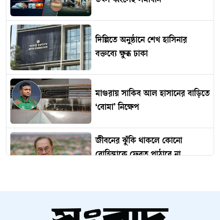
উৎস ধ্বংসেই সমাধান
দিল্লিতে অনুষ্ঠানে শেখ হাসিনার
বক্তব্যে ক্ষুব্ধ ঢাকা
মাগুরায় সাকিব আল হাসানের বাড়িতে
‘বোমা’ নিক্ষেপ
জীবনের ঝুঁকি থাকলে কোনো
রোহিঙ্গাকে ফেরত পাঠাবে না
মালয়েশিয়া
বিদেশ থেকে গণতন্ত্র নস্যাতের ষড়যন্ত্র
চলছে