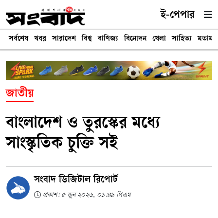
ই-পেপার
সর্বশেষ
খবর
সারাদেশ
বিশ্ব
বাণিজ্য
বিনোদন
খেলা
সাহিত্য
মতামত
জাতীয়
বাংলাদেশ ও তুরস্কের মধ্যে
সাংস্কৃতিক চুক্তি সই
সংবাদ ডিজিটাল রিপোর্ট
প্রকাশ: ৫ জুন ২০২৬, ০১:৪৯ পিএম