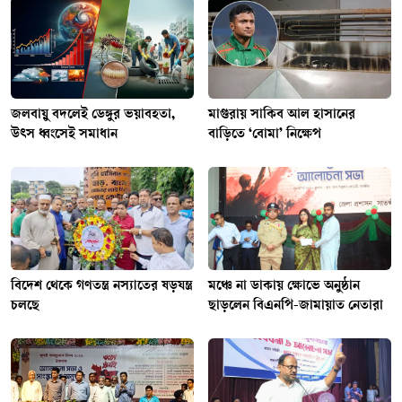
জলবায়ু বদলেই ডেঙ্গুর ভয়াবহতা,
মাগুরায় সাকিব আল হাসানের
উৎস ধ্বংসেই সমাধান
বাড়িতে ‘বোমা’ নিক্ষেপ
বিদেশ থেকে গণতন্ত্র নস্যাতের ষড়যন্ত্র
মঞ্চে না ডাকায় ক্ষোভে অনুষ্ঠান
চলছে
ছাড়লেন বিএনপি-জামায়াত নেতারা