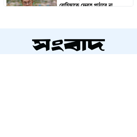
রোহিঙ্গাকে ফেরত পাঠাবে না
মালয়েশিয়া
বিদেশ থেকে গণতন্ত্র নস্যাতের ষড়যন্ত্র
চলছে
সম্পাদক ও প্রকাশক
মোমিন-শান্তাসহ ৬ নেতাকর্মীকে
আলতামাশ কবির
কারাগারে পাঠানোর আবেদন, হতে
নির্বাহী সম্পাদক
পারে রিমান্ড
শাহরিয়ার করিম
প্রধান, ডিজিটাল সংস্করণ
ঢাবির বেশ কয়েকজন শিক্ষকের
রাশেদ আহমেদ
বিরুদ্ধে আইনি ও প্রশাসনিক ব্যবস্থা
৯ আগস্ট পর্যন্ত বৃষ্টি: ভারি বর্ষণের
আভাস