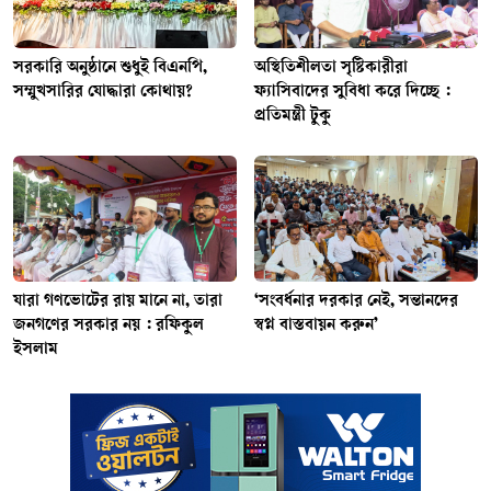
সরকারি অনুষ্ঠানে শুধুই বিএনপি,
অস্থিতিশীলতা সৃষ্টিকারীরা
সম্মুখসারির যোদ্ধারা কোথায়?
ফ্যাসিবাদের সুবিধা করে দিচ্ছে :
প্রতিমন্ত্রী টুকু
যারা গণভোটের রায় মানে না, তারা
‘সংবর্ধনার দরকার নেই, সন্তানদের
জনগণের সরকার নয় : রফিকুল
স্বপ্ন বাস্তবায়ন করুন’
ইসলাম