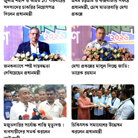
জুলাই শহীদ ও আহত ১০ পরিবারের
প্রথম চট্টগ্রাম ও কক্সবাজার সফরে
সদস্যদের চাকরির নিয়োগপত্র
প্রধানমন্ত্রী, চোখ মাতারবাড়ি মেগা
দিলেন প্রধানমন্ত্রী
প্রকল্পে
জনকল্যাণে স্পষ্ট দায়বদ্ধতা
মেগা প্রকল্পের মাসুল দিচ্ছে জাতি:
দেখিয়েছেন প্রধানমন্ত্রী
তারেক রহমান
মজুতদারির সর্বোচ্চ শাস্তি মৃত্যুদণ্ড :
চিকিৎসক সমাবেশের উদ্বোধন
ব্যবসায়ীদের সতর্ক করলেন
করলেন প্রধানমন্ত্রী