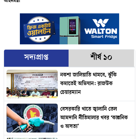
আইনমন্ত্রী
সদ্যপ্রাপ্ত
শীর্ষ ১০
নকশা জালিয়াতি থামবে, ঝুঁকি
কমাতেই অভিযান: রাজউক
চেয়ারম্যান
বেসরকারি খাতে জ্বালানি তেল
আমদানি নীতিমালার খবর ‘কাল্পনিক
ও অসত্য’