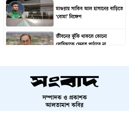
মাগুরায় সাকিব আল হাসানের বাড়িতে
‘বোমা’ নিক্ষেপ
জীবনের ঝুঁকি থাকলে কোনো
রোহিঙ্গাকে ফেরত পাঠাবে না
মালয়েশিয়া
বিদেশ থেকে গণতন্ত্র নস্যাতের ষড়যন্ত্র
চলছে
সম্পাদক ও প্রকাশক
মোমিন-শান্তাসহ ৬ নেতাকর্মীকে
আলতামাশ কবির
কারাগারে পাঠানোর আবেদন, হতে
নির্বাহী সম্পাদক
পারে রিমান্ড
শাহরিয়ার করিম