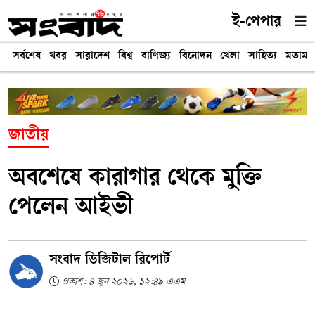
ই-পেপার
সর্বশেষ
খবর
সারাদেশ
বিশ্ব
বাণিজ্য
বিনোদন
খেলা
সাহিত্য
মতামত
জাতীয়
অবশেষে কারাগার থেকে মুক্তি
পেলেন আইভী
সংবাদ ডিজিটাল রিপোর্ট
প্রকাশ: ৪ জুন ২০২৬, ১২:৪৯ এএম