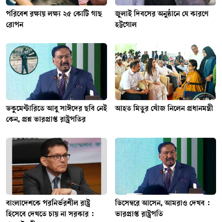
পরিবেশ রক্ষায় লক্ষ্য ২৫ কোটি গাছ
জুলাই দিবসের অনুষ্ঠানে যে কারণে
রোপন
হট্টগোল
ডকুমেন্টারিতে আবু সাঈদের ছবি নেই
আহত মিতুর খোঁজ নিলেন প্রধানমন্ত্রী
কেন, প্রশ্ন ভারপ্রাপ্ত রাষ্ট্রপতির
বাংলাদেশকে পরনির্ভরশীল রাষ্ট্র
ডিসেম্বরে আসেন, আমরাও দেখব :
হিসেবে দেখতে চায় না সরকার :
ভারপ্রাপ্ত রাষ্ট্রপতি