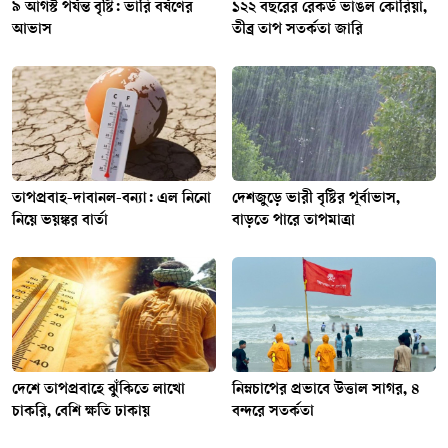
৯ আগস্ট পর্যন্ত বৃষ্টি: ভারি বর্ষণের
১২২ বছরের রেকর্ড ভাঙল কোরিয়া,
আভাস
তীব্র তাপ সতর্কতা জারি
তাপপ্রবাহ-দাবানল-বন্যা: এল নিনো
দেশজুড়ে ভারী বৃষ্টির পূর্বাভাস,
নিয়ে ভয়ঙ্কর বার্তা
বাড়তে পারে তাপমাত্রা
দেশে তাপপ্রবাহে ঝুঁকিতে লাখো
নিম্নচাপের প্রভাবে উত্তাল সাগর, ৪
চাকরি, বেশি ক্ষতি ঢাকায়
বন্দরে সতর্কতা