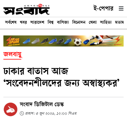
ই-পেপার
সর্বশেষ
খবর
সারাদেশ
বিশ্ব
বাণিজ্য
বিনোদন
খেলা
সাহিত্য
মতামত
জলবায়ু
ঢাকার বাতাস আজ
‘সংবেদনশীলদের জন্য অস্বাস্থ্যকর’
সংবাদ ডিজিটাল ডেস্ক
প্রকাশ: ৫ জুন ২০২৬, ১২:০০ পিএম