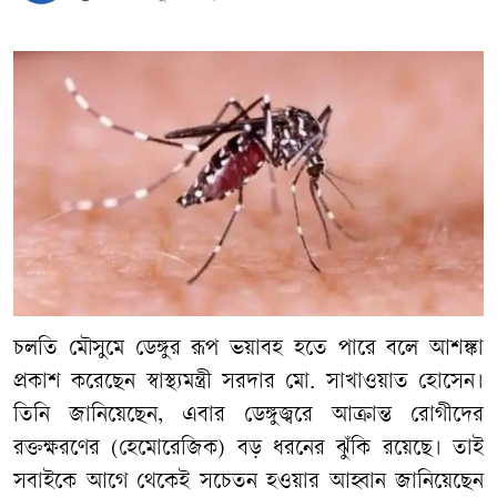
চলতি
মৌসুমে
ডেঙ্গুর
রূপ
ভয়াবহ
হতে
পারে
বলে
আশঙ্কা
প্রকাশ
করেছেন
স্বাস্থ্যমন্ত্রী
সরদার
মো
.
সাখাওয়াত
হোসেন।
তিনি
জানিয়েছেন
,
এবার
ডেঙ্গুজ্বরে
আক্রান্ত
রোগীদের
রক্তক্ষরণের
(
হেমোরেজিক
)
বড়
ধরনের
ঝুঁকি
রয়েছে।
তাই
সবাইকে
আগে
থেকেই
সচেতন
হওয়ার
আহ্বান
জানিয়েছেন