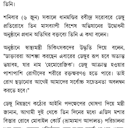
তিনি।
শনিবার
(
৬
জুন
)
সকালে
ধানমন্ডির
রবীন্দ্র
সরোবরে
ডেঙ্গু
প্রতিরোধে
তিন
মাসব্যাপী
বিশেষ
অভিযানের
উদ্বোধনী
অনুষ্ঠানে
প্রধান
অতিথির
বক্তব্যে
তিনি
এ
কথা
বলেন।
অনুষ্ঠানে
স্বাস্থ্যমন্ত্রী
চিকিৎসকদের
উদ্ধৃতি
দিয়ে
বলেন
,
"
ডাক্তাররা
আশঙ্কা
করছেন
এবারের
ডেঙ্গুর
রূপ
হবে
অত্যন্ত
ভয়াবহ
,
যার
নাম
'
হেমোরেজিক
'
।
ডেঙ্গু
আক্রান্ত
হওয়ার
পাশাপাশি
রোগীদের
শরীরে
রক্তক্ষরণও
হতে
পারে।
তাই
রোগ
ছড়ানোর
আগেই
আমাদের
সর্বোচ্চ
সচেতনতা
অবলম্বন
করতে
হবে।
"
ডেঙ্গু
নিয়ন্ত্রণে
কঠোর
আইনি
পদক্ষেপের
ঘোষণা
দিয়ে
মন্ত্রী
জানান
,
আগামী
দুই
থেকে
তিন
দিনের
মধ্যে
এডিস
মশার
বিস্তার
রোধে
মোবাইল
কোর্ট
(
ভ্রাম্যমাণ
আদালত
)
পরিচালনা