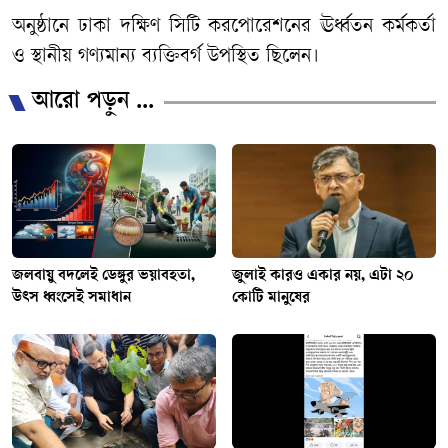
অনুষ্ঠানে
ঢাকা
দক্ষিণ
সিটি
করপোরেশনের
ঊর্ধ্বতন
কর্মকর্তা
ও
স্থানীয়
গণ্যমান্য
ব্যক্তিবর্গ
উপস্থিত
ছিলেন।
আরো পড়ুন ...
জলবায়ু বদলেই ডেঙ্গুর ভয়াবহতা,
জুলাই কারও একার নয়, এটা ২০
উৎস ধ্বংসেই সমাধান
কোটি মানুষের