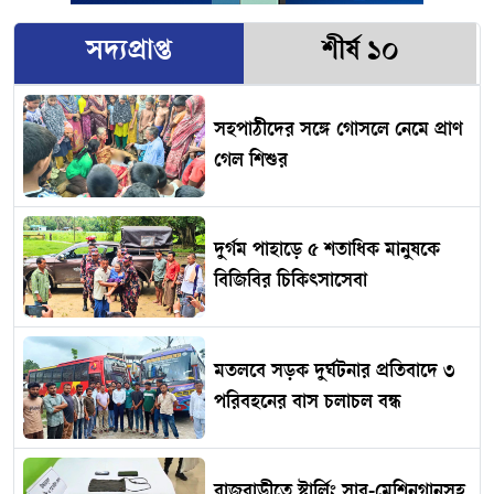
সদ্যপ্রাপ্ত
শীর্ষ ১০
সহপাঠীদের সঙ্গে গোসলে নেমে প্রাণ
গেল শিশুর
দুর্গম পাহাড়ে ৫ শতাধিক মানুষকে
বিজিবির চিকিৎসাসেবা
মতলবে সড়ক দুর্ঘটনার প্রতিবাদে ৩
পরিবহনের বাস চলাচল বন্ধ
রাজবাড়ীতে স্টার্লিং সাব-মেশিনগানসহ