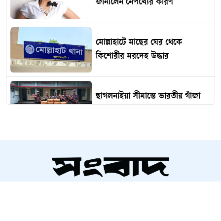
জানালেন নেপথ্যের কারণ
মোল্লাহাটে মাছের ঘের থেকে
কিশোরীর মরদেহ উদ্ধার
ছাগলনাইয়া সীমান্তে ভারতীয় গাঁজা
জব্দ
ইরানে কি এবার স্থল অভিযানের পথে
ট্রাম্প?
সম্পাদক ও প্রকাশক
আলতামাশ কবির
ঢাকার সবজিতে বিষ, চরম স্বাস্থ্যঝুঁকি