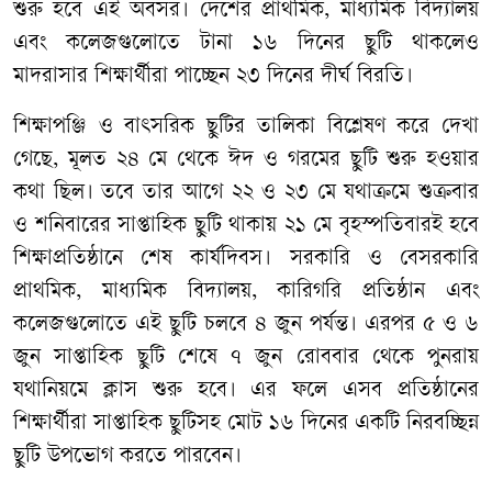
শুরু
হবে
এই
অবসর।
দেশের
প্রাথমিক
,
মাধ্যমিক
বিদ্যালয়
এবং
কলেজগুলোতে
টানা
১৬
দিনের
ছুটি
থাকলেও
মাদরাসার
শিক্ষার্থীরা
পাচ্ছেন
২৩
দিনের
দীর্ঘ
বিরতি।
শিক্ষাপঞ্জি
ও
বাৎসরিক
ছুটির
তালিকা
বিশ্লেষণ
করে
দেখা
গেছে
,
মূলত
২৪
মে
থেকে
ঈদ
ও
গরমের
ছুটি
শুরু
হওয়ার
কথা
ছিল।
তবে
তার
আগে
২২
ও
২৩
মে
যথাক্রমে
শুক্রবার
ও
শনিবারের
সাপ্তাহিক
ছুটি
থাকায়
২১
মে
বৃহস্পতিবারই
হবে
শিক্ষাপ্রতিষ্ঠানে
শেষ
কার্যদিবস।
সরকারি
ও
বেসরকারি
প্রাথমিক
,
মাধ্যমিক
বিদ্যালয়
,
কারিগরি
প্রতিষ্ঠান
এবং
কলেজগুলোতে
এই
ছুটি
চলবে
৪
জুন
পর্যন্ত।
এরপর
৫
ও
৬
জুন
সাপ্তাহিক
ছুটি
শেষে
৭
জুন
রোববার
থেকে
পুনরায়
যথানিয়মে
ক্লাস
শুরু
হবে।
এর
ফলে
এসব
প্রতিষ্ঠানের
শিক্ষার্থীরা
সাপ্তাহিক
ছুটিসহ
মোট
১৬
দিনের
একটি
নিরবচ্ছিন্ন
ছুটি
উপভোগ
করতে
পারবেন।