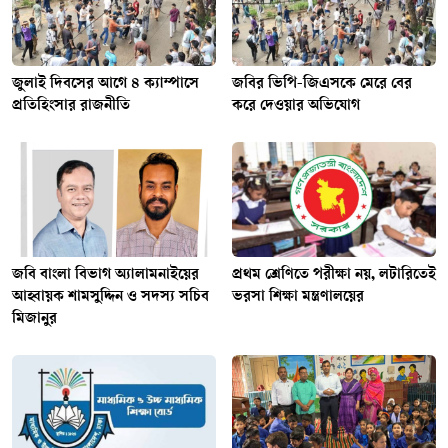
জুলাই দিবসের আগে ৪ ক্যাম্পাসে
জবির ভিপি-জিএসকে মেরে বের
প্রতিহিংসার রাজনীতি
করে দেওয়ার অভিযোগ
জ‌বি বাংলা বিভাগ অ‍্যালামনাইয়ের
প্রথম শ্রেণিতে পরীক্ষা নয়, লটারিতেই
আহ্বায়ক শামসুদ্দিন ও সদস্য সচিব
ভরসা শিক্ষা মন্ত্রণালয়ের
মিজানুর