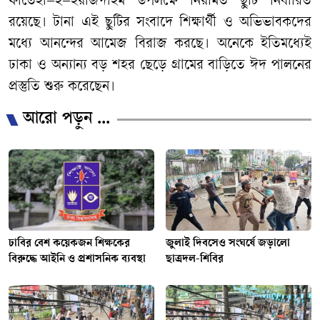
ফাতেহা
–
ই
–
ইয়াজদাহম
উপলক্ষে
নিয়মিত
ছুটি
নির্ধারিত
রয়েছে।
টানা
এই
ছুটির
সংবাদে
শিক্ষার্থী
ও
অভিভাবকদের
মধ্যে
আনন্দের
আমেজ
বিরাজ
করছে।
অনেকে
ইতিমধ্যেই
ঢাকা
ও
অন্যান্য
বড়
শহর
ছেড়ে
গ্রামের
বাড়িতে
ঈদ
পালনের
প্রস্তুতি
শুরু
করেছেন।
আরো পড়ুন ...
ঢাবির বেশ কয়েকজন শিক্ষকের
জুলাই দিবসেও সংঘর্ষে জড়ালো
বিরুদ্ধে আইনি ও প্রশাসনিক ব্যবস্থা
ছাত্রদল-শিবির