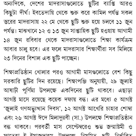
অন্যদিকে
,
দেশের
মাদরাসাগুলোতে
ছুটির
ব্যাপ্তি
আরও
কিছুটা
দীর্ঘ।
ইবতেদায়ি
থেকে
শুরু
করে
কামিল
পর্যন্ত
সকল
স্তরের
মাদরাসায়
২২
মে
থেকে
ছুটি
শুরু
হয়ে
চলবে
১১
জুন
পর্যন্ত।
মাঝখানে
১২
ও
১৩
জুন
সাপ্তাহিক
ছুটি
হওয়ায়
আগামী
১৪
জুন
রবিবার
থেকে
মাদরাসাগুলোতে
শিক্ষা
কার্যক্রম
আবার
চালু
হবে।
এর
ফলে
মাদরাসার
শিক্ষার্থীরা
সব
মিলিয়ে
২৩
দিনের
বিশাল
এক
ছুটি
পাচ্ছেন।
শিক্ষাপ্রতিষ্ঠান
খোলার
পরও
আগামী
মাসগুলোতে
বেশ
কিছু
সরকারি
ছুটির
দিন
রয়েছে।
শিক্ষাপঞ্জি
অনুযায়ী
,
২৯
জুলাই
আষাঢ়ী
পূর্ণিমা
উপলক্ষে
একদিনের
ছুটি
থাকবে।
এছাড়া
আগস্ট
মাসে
রয়েছে
কয়েক
দফায়
বন্ধ।
এর
মধ্যে
৫
আগস্ট
‘
জুলাই
গণঅভ্যুত্থান
দিবস
’,
১২
আগস্ট
আখেরি
চাহার
শোম্বা
এবং
২৬
আগস্ট
ঈদে
মিলাদুন্নবী
(
সা
.)
উপলক্ষে
শিক্ষাপ্রতিষ্ঠান
বন্ধ
থাকবে।
পরবর্তী
মাস
সেপ্টেম্বরেও
শুভ
জন্মাষ্টমী
ও