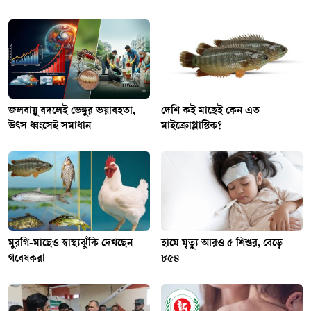
জলবায়ু বদলেই ডেঙ্গুর ভয়াবহতা,
দেশি কই মাছেই কেন এত
উৎস ধ্বংসেই সমাধান
মাইক্রোপ্লাস্টিক?
মুরগি-মাছেও স্বাস্থ্যঝুঁকি দেখছেন
হামে মৃত্যু আরও ৫ শিশুর, বেড়ে
গবেষকরা
৮৫৪