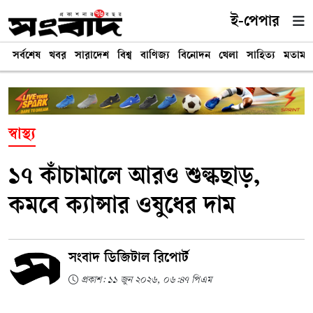
ই-পেপার
সর্বশেষ
খবর
সারাদেশ
বিশ্ব
বাণিজ্য
বিনোদন
খেলা
সাহিত্য
মতামত
স্বাস্থ্য
১৭ কাঁচামালে আরও শুল্কছাড়,
কমবে ক্যান্সার ওষুধের দাম
সংবাদ ডিজিটাল রিপোর্ট
প্রকাশ: ১১ জুন ২০২৬, ০৬:৪৭ পিএম