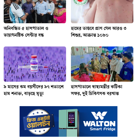
অনিবন্ধিত ৫ হাসপাতাল ও
হামের তাণ্ডবে প্রাণ গেল আরও ৩
ডায়াগনস্টিক সেন্টার বন্ধ
শিশুর, আক্রান্ত ১০৮০
৯ মাসের কম বয়সীদের ৯৭ শতাংশে
হাসপাতালে স্বাস্থ্যমন্ত্রীর ঝটিকা
হাম শনাক্ত, বাড়ছে মৃত্যু
সফর, দুই চিকিৎসক বরখাস্ত