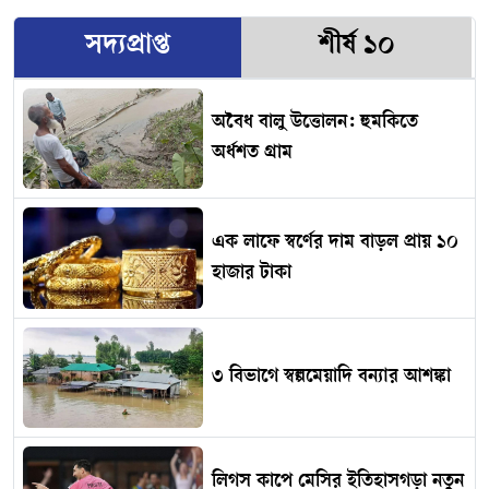
সদ্যপ্রাপ্ত
শীর্ষ ১০
অবৈধ বালু উত্তোলন: হুমকিতে
অর্ধশত গ্রাম
এক লাফে স্বর্ণের দাম বাড়ল প্রায় ১০
হাজার টাকা
৩ বিভাগে স্বল্পমেয়াদি বন্যার আশঙ্কা
লিগস কাপে মেসির ইতিহাসগড়া নতুন