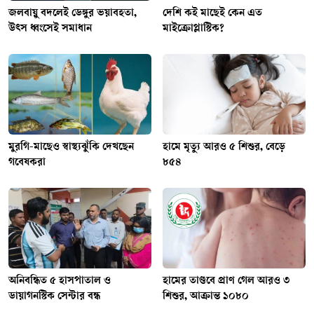
জলবায়ু বদলেই ডেঙ্গুর ভয়াবহতা,
দেশি কই মাছেই কেন এত
উৎস ধ্বংসেই সমাধান
মাইক্রোপ্লাস্টিক?
মুরগি-মাছেও স্বাস্থ্যঝুঁকি দেখছেন
হামে মৃত্যু আরও ৫ শিশুর, বেড়ে
গবেষকরা
৮৫৪
অনিবন্ধিত ৫ হাসপাতাল ও
হামের তাণ্ডবে প্রাণ গেল আরও ৩
ডায়াগনস্টিক সেন্টার বন্ধ
শিশুর, আক্রান্ত ১০৮০