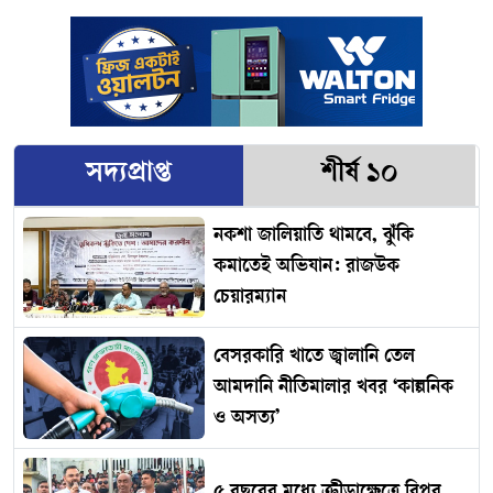
সদ্যপ্রাপ্ত
শীর্ষ ১০
নকশা জালিয়াতি থামবে, ঝুঁকি
কমাতেই অভিযান: রাজউক
চেয়ারম্যান
বেসরকারি খাতে জ্বালানি তেল
আমদানি নীতিমালার খবর ‘কাল্পনিক
ও অসত্য’