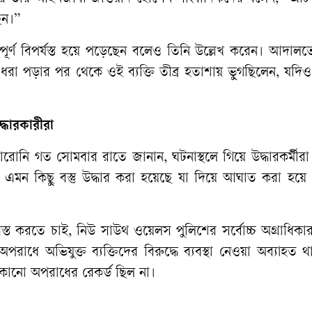
েন।
”
পূর্ণ
বিপর্যস্ত
হয়ে
পড়েছেন
বলেও
তিনি
উল্লেখ
করেন।
আদালত
ধরা
পড়ার
পর
থেকে
ওই
ব্যক্তি
তীব্র
হতাশায়
ভুগছিলেন
,
যদিও
দ্ধারকারীরা
োরোনি
গত
সোমবার
রাতে
জানান
,
ঘটনাস্থলে
গিয়ে
উদ্ধারকর্মীরা
এমন
কিছু
বস্তু
উদ্ধার
করা
হয়েছে
যা
দিয়ে
আঘাত
করা
হয়ে
স্ত
করতে
চাই
,
নিউ
সাউথ
ওয়েলস
পুলিশের
সর্বোচ্চ
অগ্রাধিক
অপরাধে
অভিযুক্ত
ব্যক্তিদের
বিরুদ্ধে
ব্যবস্থা
নেওয়া
অব্যাহত
থ
কোনো
অপরাধের
রেকর্ড
ছিল
না।