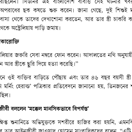
েছিলেন।
সিডনির
এই
বাংলাদেশি
বাবাও
সেই
ঘটনার
খব
অপরাধের
ছক
কষতে
শুরু
করেন।
জানা
গেছে
,
দুই
শিশুই
বাসা
থেকে
তাদের
দেখাশোনা
করতেন
,
আর
তার
স্ত্রী
চাকরি
ক
থেকে
অস্ট্রেলিয়ায়
পাড়ি
জমায়।
বীকারোক্তি
রেলিয়ার
জরুরি
সেবা
নম্বরে
ফোন
করেন।
আদালতের
নথি
অনুযায়
ান
আর
স্ত্রীকে
ছুরি
দিয়ে
হত্যা
করেছি।
”
উনে
ওই
ব্যক্তির
বাড়িতে
পৌঁছায়
এবং
তার
৪৬
বছর
বয়সী
স্ত্রী
ি
মর্নিং
হেরাল্ড
’
পত্রিকার
প্রতিবেদনে
জানানো
হয়
,
তিনজনের
ছিল।
ীবী
বললেন
‘
মক্কেল
মানসিকভাবে
বিপর্যস্ত
’
ষিপ্ত
শুনানিতে
অভিযুক্তকে
সশরীরে
হাজির
করা
হয়নি
,
এমনক
ে
তার
আইনজীবী
জাওয়াদ
হোসেন
সাংবাদিকদের
বলেন
, “
এটি