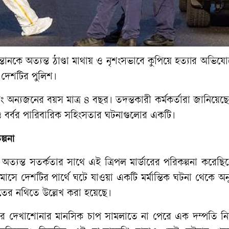
্তানকে
অত্যন্ত
ঠাণ্ডা
মাথায়
ও
নৃশংসভাবে
কুপিয়ে
হত্যার
অভিযো
দেশটির
পুলিশ।
ং
অন্যজনের
বয়স
মাত্র
৪
বছর।
তদন্তকারী
কর্মকর্তারা
জানিয়েছ
ও
বর্বর
পারিবারিক
সহিংসতার
ঘটনাগুলোর
একটি।
্পনা
অত্যন্ত
সতর্কতার
সাথে
এই
ত্রিপল
মার্ডারের
পরিকল্পনা
করেছি
মাসে
দেশটির
পার্থে
ঘটে
যাওয়া
একটি
মর্মান্তিক
ঘটনা
থেকে
অনু
তের
নথিতে
উল্লেখ
করা
হয়েছে।
ের
দেখাশোনার
মানসিক
চাপ
সামলাতে
না
পেরে
এক
দম্পতি
ন