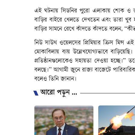
এই
ঘটনায়
সিডনির
পুরো
এলাকায়
শোক
ও
স
বাড়ির
বাইরে
খেলতে
দেখতেন
এবং
তারা
খুব
বাড়ির
সামনে
রেখে
কাঁদতে
কাঁদতে
বলেন
, “
কী
নিউ
সাউথ
ওয়েলসের
প্রিমিয়ার
ক্রিস
মিন্স
এই
মোকাবিলায়
ব্যয়
উল্লেখযোগ্যভাবে
বাড়িয়েছি।
প্রতিষ্ঠানগুলোকেও
সহায়তা
দেওয়া
হচ্ছে।
”
তব
বলছে।
”
আগামী
জুনে
রাজ্য
বাজেটে
পারিবারি
বলেও
তিনি
জানান।
আরো পড়ুন ...