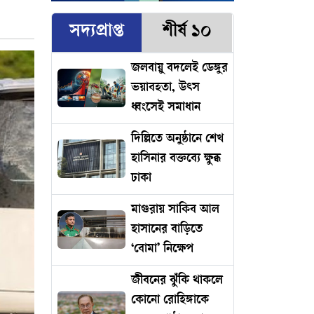
সদ্যপ্রাপ্ত
শীর্ষ ১০
জলবায়ু বদলেই ডেঙ্গুর
ভয়াবহতা, উৎস
ধ্বংসেই সমাধান
দিল্লিতে অনুষ্ঠানে শেখ
হাসিনার বক্তব্যে ক্ষুব্ধ
ঢাকা
মাগুরায় সাকিব আল
হাসানের বাড়িতে
‘বোমা’ নিক্ষেপ
জীবনের ঝুঁকি থাকলে
কোনো রোহিঙ্গাকে