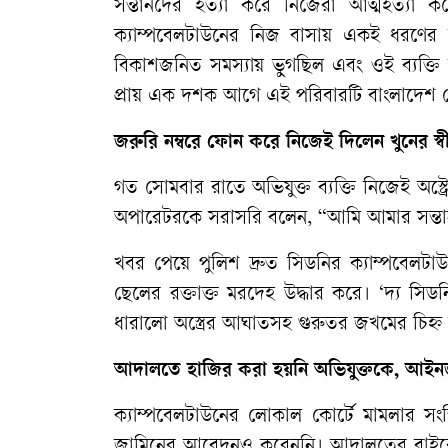
সন্তানদের
হত্যা
করে
নিজেরা
আত্মহত্যা
কর
ক্যাম্পবেলটাউনের
নিজ
বাসায়
একই
ধরণের
বিকাশজনিত
সমস্যায়
ভুগছিল
এবং
ওই
ব্যক্তি
প্রায়
এক
দশক
আগে
এই
পরিবারটি
বাংলাদেশ
জরুরি
নম্বরে
ফোন
করে
নিজেই
দিলেন
খুনের
স্
গত
সোমবার
রাতে
অভিযুক্ত
ব্যক্তি
নিজেই
অস্ট্
অপারেটরকে
সরাসরি
বলেন
, “
আমি
আমার
সন্ত
খবর
পেয়ে
পুলিশ
দ্রুত
সিডনির
ক্যাম্পবেলটা
ছেলের
রক্তাক্ত
মরদেহ
উদ্ধার
করে।
‘
দ্য
সিডন
ধারালো
অস্ত্রের
আঘাতসহ
গুরুতর
জখমের
চিহ্ন
আদালতে
হাজির
করা
হয়নি
অভিযুক্তকে
,
আইনজ
ক্যাম্পবেলটাউনের
লোকাল
কোর্টে
মামলার
সংক্
জামিনের
আবেদনও
করেননি।
আদালতের
বাইর