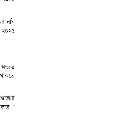
ের
নথি
২০২৫
অত্যন্ত
থাকতে
ারগুলোর
াকবে।
”