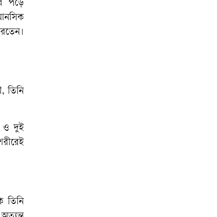
র
পড়ে
ব্যবস্থা
মানসিক
৯ আগস্ট পর্যন্ত বৃষ্টি:
রতেন।
ভারি বর্ষণের আভাস
ইরান যুদ্ধে খাদের
কিনারায় মার্কিন
ী
,
তিনি
সামরিক শক্তি
জুলাই কারও একার
ও
দুই
নয়, এটা ২০ কোটি
শরীরেই
মানুষের
ি
তিনি
অত্যন্ত