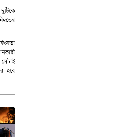
দুটিকে
নিহতের
হিংসতা
ানকারী
সেটাই
রা
হবে