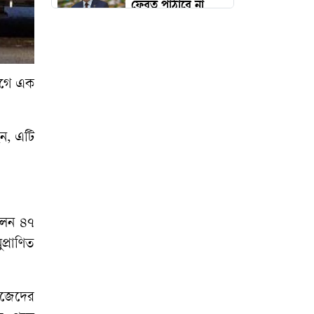
ফেরত পাঠাবে না
মালয়েশিয়া
বিদেশ থেকে গণতন্ত্র
নস্যাতের ষড়যন্ত্র
গে
এক
চলছে
েন
,
এটি
মোমিন-শান্তাসহ ৬
নেতাকর্মীকে কারাগারে
পাঠানোর আবেদন,
হতে পারে রিমান্ড
লেন
৪৭
প্রাণিত
ঢাবির বেশ কয়েকজন
শিক্ষকের বিরুদ্ধে
িজেদের
আইনি ও প্রশাসনিক