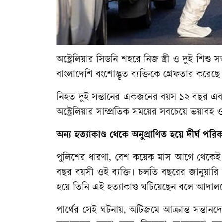
অস্ট্রেলিয়ার
সিডনি
শহরে
নিজ
স্ত্রী
ও
দুই
শিশু
সন
বাংলাদেশি
বংশোদ্ভূত
ব্যক্তিকে
গ্রেফতার
করেছে
নিহত
দুই
সন্তানের
একজনের
বয়স
১২
বছর
এব
অস্ট্রেলিয়ার
সাম্প্রতিক
সময়ের
সবচেয়ে
ভয়াবহ
অন্য
হত্যাকাণ্ড
থেকে
অনুপ্রাণিত
হয়ে
দীর্ঘ
পরিকল
পুলিশের
ধারণা
,
বেশ
কয়েক
মাস
আগে
থেকেই
বছর
বয়সী
ওই
ব্যক্তি।
চলতি
বছরের
জানুয়ারি
হয়ে
তিনি
এই
হত্যাকাণ্ড
ঘটিয়েছেন
বলে
আদাল
পার্থের
সেই
ঘটনায়
,
অটিজমে
আক্রান্ত
সন্তানদ