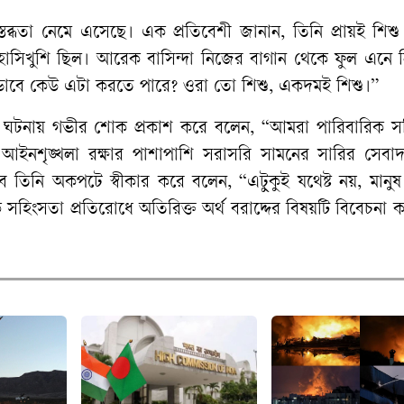
্তব্ধতা
নেমে
এসেছে।
এক
প্রতিবেশী
জানান
,
তিনি
প্রায়ই
শিশু
হাসিখুশি
ছিল।
আরেক
বাসিন্দা
নিজের
বাগান
থেকে
ফুল
এনে
ভাবে
কেউ
এটা
করতে
পারে
?
ওরা
তো
শিশু
,
একদমই
শিশু।
”
ঘটনায়
গভীর
শোক
প্রকাশ
করে
বলেন
, “
আমরা
পারিবারিক
স
আইনশৃঙ্খলা
রক্ষার
পাশাপাশি
সরাসরি
সামনের
সারির
সেবাদ
ে
তিনি
অকপটে
স্বীকার
করে
বলেন
, “
এটুকুই
যথেষ্ট
নয়
,
মানুষ
ক
সহিংসতা
প্রতিরোধে
অতিরিক্ত
অর্থ
বরাদ্দের
বিষয়টি
বিবেচনা
ক