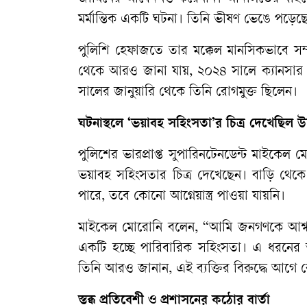
মর্মান্তিক
একটি
ঘটনা।
তিনি
ভীষণ
ভেঙে
পড়েছ
পুলিশি
হেফাজতে
তার
মক্কেল
মানসিকভাবে
সম্
থেকে
আরও
জানা
যায়
,
২০২৪
সালে
ক্যানসার
সালের
জানুয়ারি
থেকে
তিনি
রোগমুক্ত
ছিলেন।
ঘটনাস্থলে
‘
ভয়াবহ
সহিংসতা
’
র
চিত্র
দেখেছিল
উ
পুলিশের
ভারপ্রাপ্ত
সুপারিনটেনডেন্ট
মাইকেল
ম
ভয়াবহ
সহিংসতার
চিত্র
দেখেছেন।
বাড়ি
থেকে
পারে
,
তবে
কোনো
আগ্নেয়াস্ত্র
পাওয়া
যায়নি।
মাইকেল
মোরোনি
বলেন
, “
আমি
জনগণকে
আশ্ব
একটি
হচ্ছে
পারিবারিক
সহিংসতা।
এ
ধরনের
তিনি
আরও
জানান
,
এই
ব্যক্তির
বিরুদ্ধে
আগে
স্তব্ধ
প্রতিবেশী
ও
প্রশাসনের
কঠোর
বার্তা