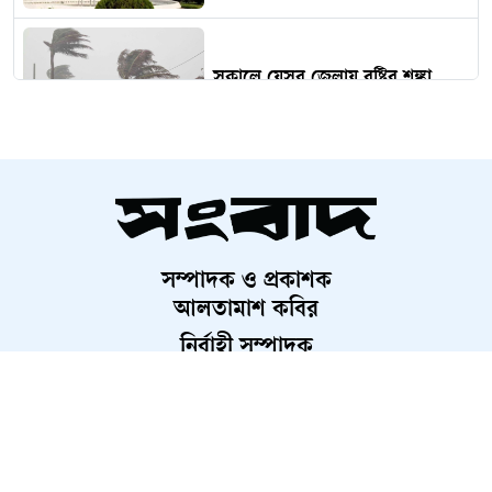
সকালে যেসব জেলায় বৃষ্টির শঙ্কা
গ্যাস-সংকট ভোগাবে আরও ২-৩
দিন, আশ্বাস জ্বালানি মন্ত্রীর
সম্পাদক ও প্রকাশক
আগের নিয়মেই রাষ্ট্রপতি নির্বাচন,
আলতামাশ কবির
মনোনয়নে দলীয় প্রধান
নির্বাহী সম্পাদক
শাহরিয়ার করিম
প্রধান, ডিজিটাল সংস্করণ
চলতি বছরেই ৫ স্তরের স্থানীয় সরকার
রাশেদ আহমেদ
নির্বাচন: প্রতিমন্ত্রী