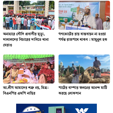
অনাহারে সৌদি প্রবাসীর মৃত্যু,
গণভোটের রায় বাস্তবায়ন না হওয়া
দালালদের বিচারের দাবিতে থানা
পর্যন্ত রাজপথে থাকব : মামুনুল হক
ঘেরাও
আ.লীগ আমাদের শত্রু নয়, মিত্র:
পাটের বাম্পার ফলনের আনন্দ মাটি
বিএনপির এমপি নাছির
করছে লোকসান