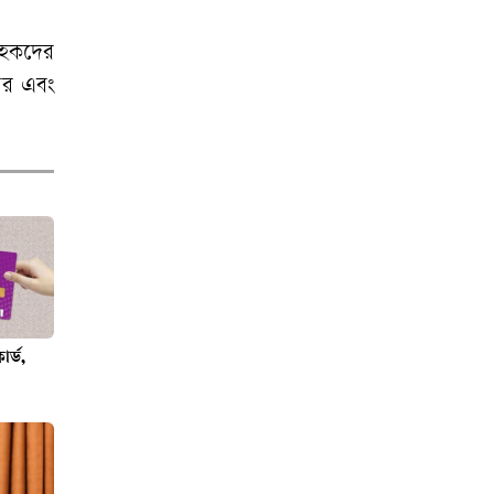
বিরুদ্ধে মামলার
প্রতিবাদে ক্ষোভ
রাহকদের
রার এবং
রাতের আঁধারে
কৃষকের স্বপ্ন শেষ
অনাহারে সৌদি
প্রবাসীর মৃত্যু,
দালালদের বিচারের
দাবিতে থানা ঘেরাও
র্ড,