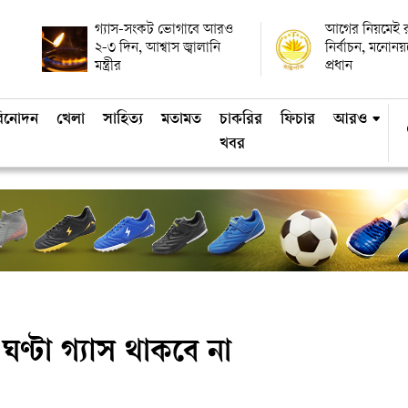
গ্যাস-সংকট ভোগাবে আরও
আগের নিয়মেই রাষ
২-৩ দিন, আশ্বাস জ্বালানি
নির্বাচন, মনোন
মন্ত্রীর
প্রধান
িনোদন
খেলা
সাহিত্য
মতামত
চাকরির
ফিচার
আরও
খবর
ণ্টা গ্যাস থাকবে না