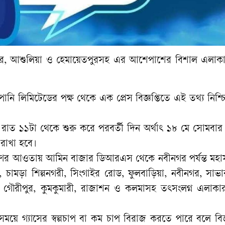
সাভার, আশুলিয়া ও হেমায়েতপুরসহ এর আশেপাশের বিশাল এলাকা
কোম্পানি লিমিটেডের পক্ষ থেকে এক প্রেস বিজ্ঞপ্তিতে এই তথ্য নিশ্
র রাত ১১টা থেকে শুরু করে পরবর্তী দিন অর্থাৎ ১৮ মে সোমবা
 রাখা হবে।
ন্নকরণের আওতায় আমিন বাজার ডিআরএস থেকে নবীনগর পর্যন্ত মহ
 চামড়া শিল্পনগরী, সিংগাইর রোড, ফুলবাড়িয়া, নবীনগর, সাভ
ার, গৌরীপুর, কুমকুমারী, রাজাশন ও কলমাসহ তৎসংলগ্ন এলাক
গ্যাসের স্বল্পচাপ বা কম চাপ বিরাজ করতে পারে বলে বিজ্ঞ